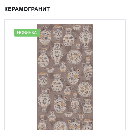
КЕРАМОГРАНИТ
Формат ковра 119,5x238,5 см рассчитан на размещение
как самостоятельного панно на стене ванной комнаты,
в нише, в простенке. Он не требует сложной раскладки:
модуль собирается из нескольких плиток и закрывает
НОВИНКА
плоскость цельным изображением. Хорошо держит
стену даже в небольшом пространстве, не перегружая
его. В коллекции "Прованс" "Антиб" входит в серию
МАКСИ-ковров, каждый из которых посвящён
отдельной теме региона. Побережье, природа,
ремесла. Этот ковёр про Антиб и его негромкую связь с
большим искусством.