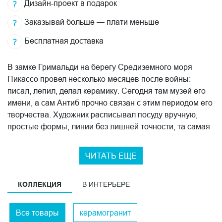
Дизайн-проект в подарок
Заказывай больше — плати меньше
Бесплатная доставка
В замке Гримальди на берегу Средиземного моря
Пикассо провел несколько месяцев после войны:
писал, лепил, делал керамику. Сегодня там музей его
имени, а сам Антиб прочно связан с этим периодом его
творчества. Художник расписывал посуду вручную,
простые формы, линии без лишней точности, та самая
манера, где характер важнее аккуратности. МАКСИ-
ковёр "Антиб" KERAMA MARAZZI отталкивается
ЧИТАТЬ ЕЩЕ
именно от этого. Графика на плитке воспроизводит
образы авторской керамической утвари, узнаваемые и
КОЛЛЕКЦИЯ
В ИНТЕРЬЕРЕ
одновременно далёкие от прямого цитирования.
Никакой музейной строгости: рисунок живой, с той
легкостью, которая и делала работы Пикассо-
Все товары
керамогранит
керамиста непохожими на всё остальное.