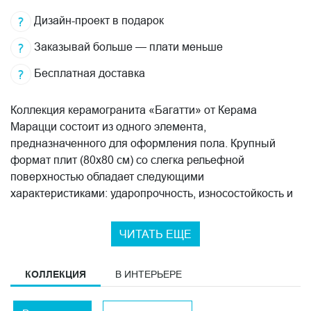
Дизайн-проект в подарок
Заказывай больше — плати меньше
Бесплатная доставка
Коллекция керамогранита «Багатти» от Керама
Марацци состоит из одного элемента,
предназначенного для оформления пола. Крупный
формат плит (80х80 см) со слегка рельефной
поверхностью обладает следующими
характеристиками: ударопрочность, износостойкость и
устойчивость к истиранию и воздействию УФ-лучей.
Невероятно красивый рисунок геральдической лилии,
ЧИТАТЬ ЕЩЕ
выполненный в технике «каменная мозаика», не
требует специального подбора и позволяет продолжать
КОЛЛЕКЦИЯ
В ИНТЕРЬЕРЕ
узор независимо от направления. Цветовая гамма
включает в себя несколько оттенков: черный, белый и
серый. Обрезные края способствуют идеальному