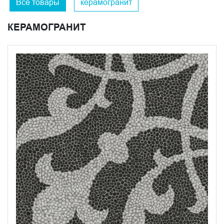
Все товары
керамогранит
соприкосновению краев плит при укладке, создавая
иллюзию керамического полотна с минимальными
КЕРАМОГРАНИТ
швами. Серии керамического гранита «Багатти» можно
использовать в людных местах с интенсивным
трафиком.