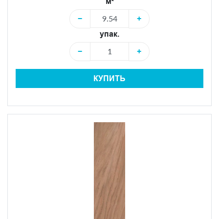
м²
−
+
упак.
−
+
КУПИТЬ