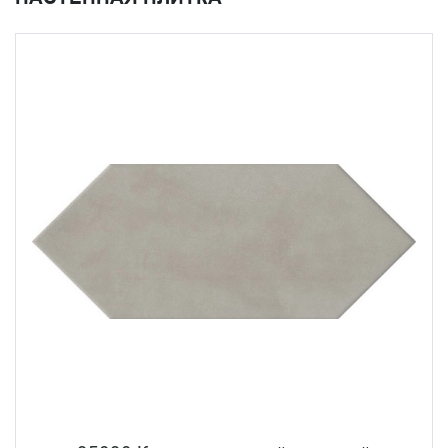
керамики. Коллекция Каламита от KERAMA MARAZZI
станет украшением ванной комнаты, гостиной и
кухонного фартука.
Серия была названа в честь горы Монте Каламита,
которая находится на одном из самых живописных и
популярных среди туристов всего мира островов – на
Эльбе. Окунитесь в атмосферу Средиземноморья и
ощутите настоящее удовлетворение от фирменных
интерьерных решений.