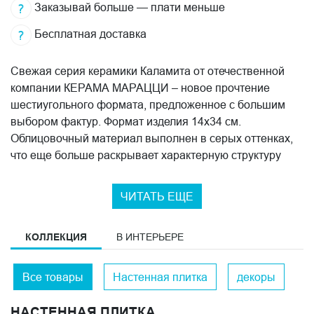
Заказывай больше — плати меньше
Бесплатная доставка
Свежая серия керамики Каламита от отечественной
компании КЕРАМА МАРАЦЦИ – новое прочтение
шестиугольного формата, предложенное с большим
выбором фактур. Формат изделия 14х34 см.
Облицовочный материал выполнен в серых оттенках,
что еще больше раскрывает характерную структуру
бетона на поверхности. Можно создать невероятно
красивую отделку, используя в раскладке
ЧИТАТЬ ЕЩЕ
декоративные вставки, предложенные дизайнерами
компании. Полученный результат превзойдет все
КОЛЛЕКЦИЯ
В ИНТЕРЬЕРЕ
ожидания, так как серия позволяет сочетать настолько
разные элементы в одном месте: аскетичный бетон,
роскошный блеск платины и восхитительный
Все товары
Настенная плитка
декоры
дамасский узор. Декоративная плитка привлекает на
себя внимание и подчеркивает эстетику фоновой
НАСТЕННАЯ ПЛИТКА