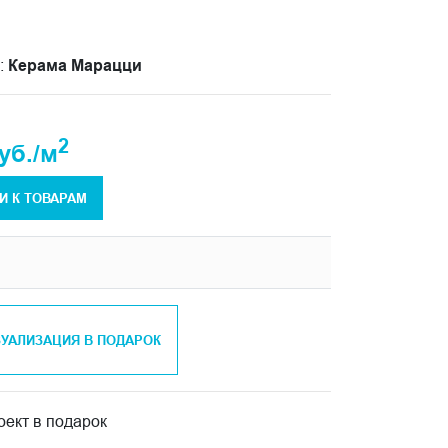
:
Керама Марацци
2
уб./м
И К ТОВАРАМ
ЗУАЛИЗАЦИЯ В ПОДАРОК
ект в подарок