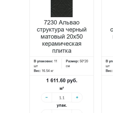
7230 Альвао
структура черный
матовый 20х50
керамическая
плитка
В упаковке:
11
Размер:
50*20
В уп
шт
см
шт
Вес:
16.54 кг
Вес
1 611.60 руб.
м²
−
+
упак.