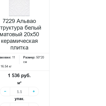
7229 Альвао
структура белый
матовый 20х50
керамическая
плитка
аковке:
11
Размер:
50*20
см
:
16.54 кг
1 536 руб.
м²
−
+
упак.