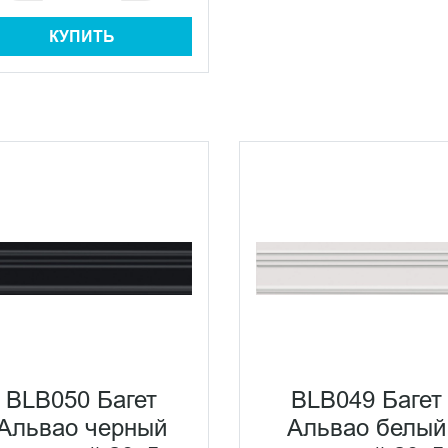
КУПИТЬ
BLB050 Багет
BLB049 Багет
Альвао черный
Альвао белый