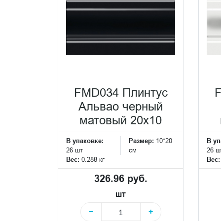
FMD034 Плинтус
Альвао черный
матовый 20x10
В упаковке:
Размер:
10*20
В уп
26 шт
см
26 ш
Вес:
0.288 кг
Вес
326.96 руб.
шт
−
+