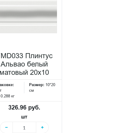
FMD033 Плинтус
Альвао белый
матовый 20x10
аковке:
Размер:
10*20
т
см
:
0.288 кг
326.96 руб.
шт
−
+