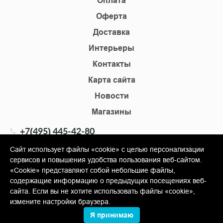
Оплата
Оферта
Доставка
Интерьеры
Контакты
Карта сайта
Новости
Магазины
+7(495) 445-42-80
+7(905) 555-02-09
Сайт использует файлы «cookie» с целью персонализации
сервисов и повышения удобства пользования веб-сайтом.
info@shopkm.ru
«Cookie» представляют собой небольшие файлы,
содержащие информацию о предыдущих посещениях веб-
© Copyright 2013-2026 KERAMA MARAZZI, ООО «Гамма
сайта. Если вы не хотите использовать файлы «cookie»,
Керамика»
измените настройки браузера.
Я принимаю