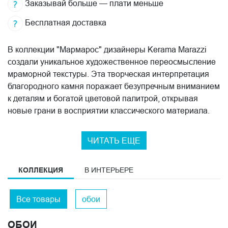
Заказывай больше — плати меньше
Бесплатная доставка
В коллекции "Мармарос" дизайнеры Kerama Marazzi
создали уникальное художественное переосмысление
мраморной текстуры. Эта творческая интерпретация
благородного камня поражает безупречным вниманием
к деталям и богатой цветовой палитрой, открывая
новые грани в восприятии классического материала.
Инновационная технология воспроизведения текстуры
ЧИТАТЬ ЕЩЕ
создает завораживающую многослойную игру света и
тени, в точности повторяющую природный рисунок
мрамора "Имперадор". Плавные переходы от
КОЛЛЕКЦИЯ
В ИНТЕРЬЕРЕ
кристально-белых до глубоких черных тонов
формируют выразительные акценты, подчеркивающие
Все товары
обои
изысканность интерьерных решений.
ОБОИ
Базовые варианты с филигранной проработкой