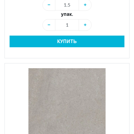
−
+
упак.
−
+
КУПИТЬ