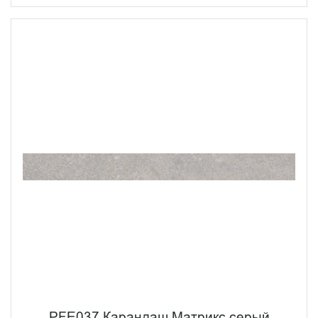
PFE037 Карандаш Матрикс серый