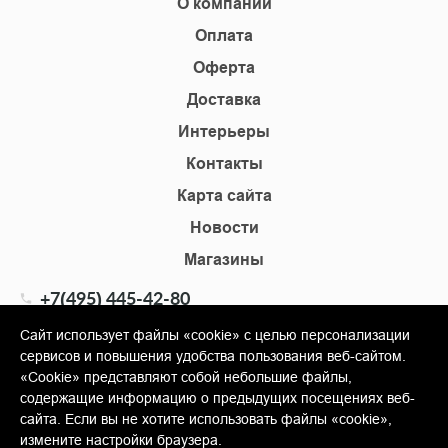
О компании
Оплата
Оферта
Доставка
Интерьеры
Контакты
Карта сайта
Новости
Магазины
+7(495) 445-42-80
+7(905) 555-02-09
Сайт использует файлы «cookie» с целью персонализации
сервисов и повышения удобства пользования веб-сайтом.
info@shopkm.ru
«Cookie» представляют собой небольшие файлы,
содержащие информацию о предыдущих посещениях веб-
© Copyright 2013-2026 KERAMA MARAZZI, ООО «Гамма
сайта. Если вы не хотите использовать файлы «cookie»,
Керамика»
измените настройки браузера.