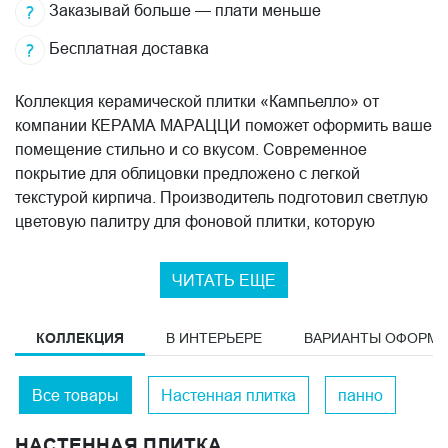
Заказывай больше — плати меньше
Бесплатная доставка
Коллекция керамической плитки «Кампьелло» от
компании КЕРАМА МАРАЦЦИ поможет оформить ваше
помещение стильно и со вкусом. Современное
покрытие для облицовки предложено с легкой
текстурой кирпича. Производитель подготовил светлую
цветовую палитру для фоновой плитки, которую
дополняют декоративные панно с глянцевой
поверхностью. Каждое панно состоит из отдельных
ЧИТАТЬ ЕЩЕ
небольших элементов и создает акцент. На плитках с
эффектом кракле нанесены растительные и
КОЛЛЕКЦИЯ
В ИНТЕРЬЕРЕ
ВАРИАНТЫ ОФОРМ
геометрические рельефные орнаменты. Создайте
необыкновенно красивый интерьер с коллекцией
«Кампьелло» и подчеркните свой утонченный вкус. На
Все товары
Настенная плитка
панно
нашем фирменном интернет-сайте КЕРАМА МАРАЦЦИ
вы всегда найдете всю актуальную информацию о
НАСТЕННАЯ ПЛИТКА