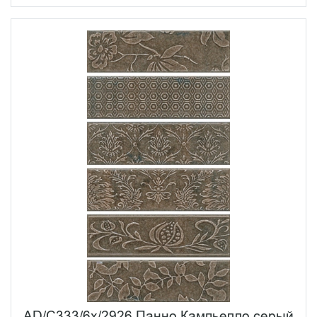
AD/C333/6x/2926 Панно Кампьелло серый