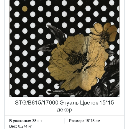
STG/B615/17000 Этуаль Цветок 15*15
декор
В упаковке:
38 шт
Размер:
15*15 см
Вес:
0.274 кг