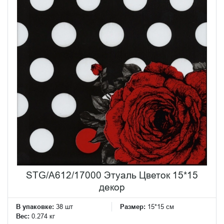
STG/A612/17000 Этуаль Цветок 15*15
декор
В упаковке:
38 шт
Размер:
15*15 см
Вес:
0.274 кг