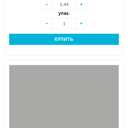
−
+
упак.
−
+
КУПИТЬ