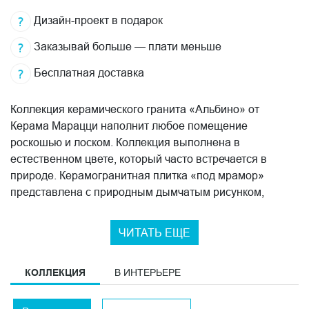
Дизайн-проект в подарок
Заказывай больше — плати меньше
Бесплатная доставка
Коллекция керамического гранита «Альбино» от
Керама Марацци наполнит любое помещение
роскошью и лоском. Коллекция выполнена в
естественном цвете, который часто встречается в
природе. Керамогранитная плитка «под мрамор»
представлена с природным дымчатым рисунком,
переданным в мельчайших деталях. Формат плит:
60x60 см, 60x119,5 см, 119,5x119,5 см. Такой размер
ЧИТАТЬ ЕЩЕ
особенно популярен, так как позволяет подчеркнуть
большое пространство и визуально увеличить
КОЛЛЕКЦИЯ
В ИНТЕРЬЕРЕ
небольшое. Цветовая гамма серии выполнена в сером
цвете. Керамогранит «Альбино» создаст ощущение
долговечности, прочности и простора в вашей гостиной