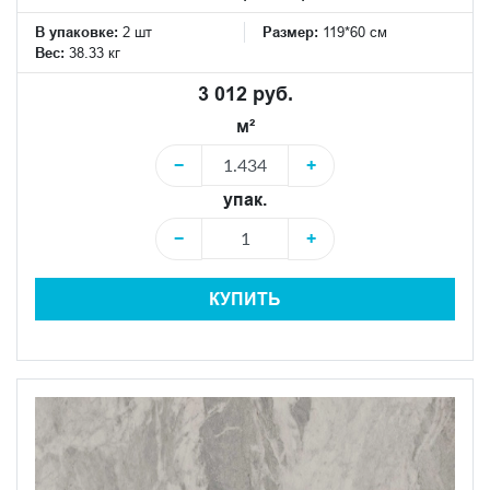
В упаковке:
2 шт
Размер:
119*60 см
Вес:
38.33 кг
3 012 руб.
м²
−
+
упак.
−
+
КУПИТЬ