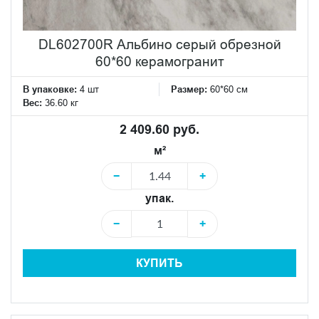
DL602700R Альбино серый обрезной
60*60 керамогранит
В упаковке:
4 шт
Размер:
60*60 см
Вес:
36.60 кг
2 409.60 руб.
м²
−
+
упак.
−
+
КУПИТЬ