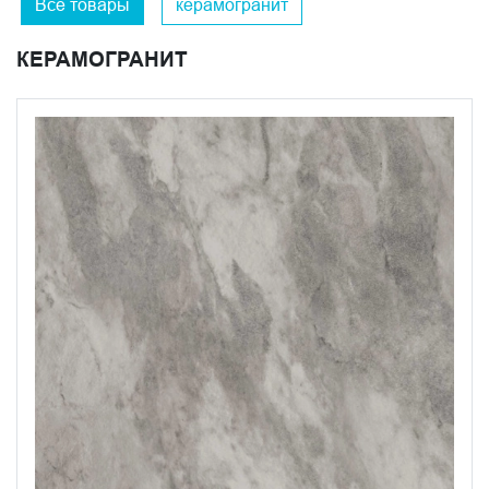
Все товары
керамогранит
или холле.
КЕРАМОГРАНИТ
Создавая коллекцию керамического гранита
«Альбино», дизайнеры компании вдохновились
очарованием элитного мондрагонского мрамора,
добыча которого уже прекращена. Данный
керамогранит произведен по инновационной
технологии Double Loading.