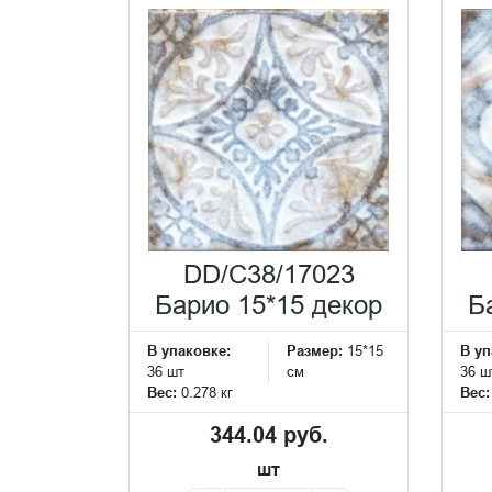
DD/C38/17023
Барио 15*15 декор
Б
В упаковке:
Размер:
15*15
В уп
36 шт
см
36 ш
Вес:
0.278 кг
Вес
344.04 руб.
шт