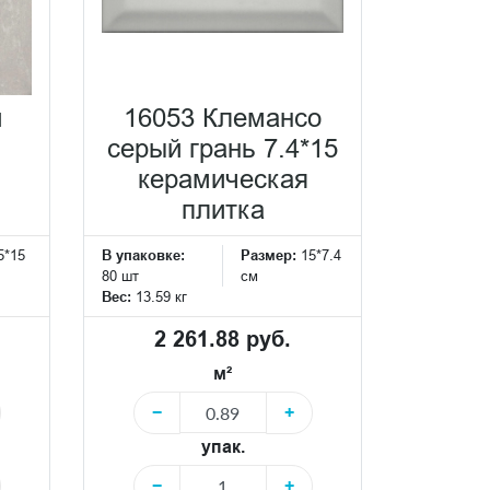
и
16053 Клемансо
серый грань 7.4*15
керамическая
плитка
5*15
В упаковке:
Размер:
15*7.4
80 шт
см
Вес:
13.59 кг
2 261.88 руб.
м²
−
+
упак.
−
+