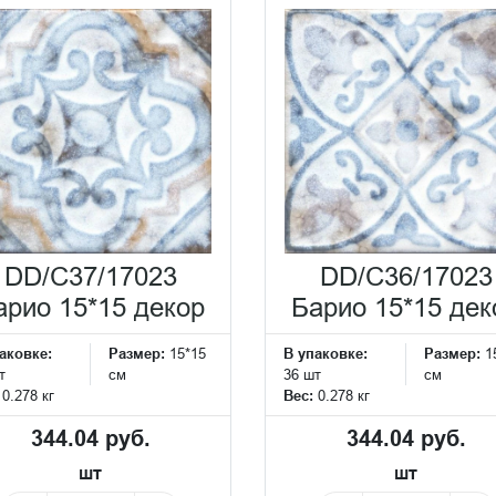
DD/C37/17023
DD/C36/17023
арио 15*15 декор
Барио 15*15 дек
аковке:
Размер:
15*15
В упаковке:
Размер:
1
т
см
36 шт
см
:
0.278 кг
Вес:
0.278 кг
344.04 руб.
344.04 руб.
шт
шт