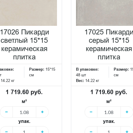
17026 Пикарди
17025 Пикард
светлый 15*15
серый 15*15
керамическая
керамическая
плитка
плитка
аковке:
Размер:
15*15
В упаковке:
Размер:
1
т
см
48 шт
см
:
14.22 кг
Вес:
14.22 кг
1 719.60 руб.
1 719.60 руб.
м²
м²
−
+
−
+
упак.
упак.
−
+
−
+