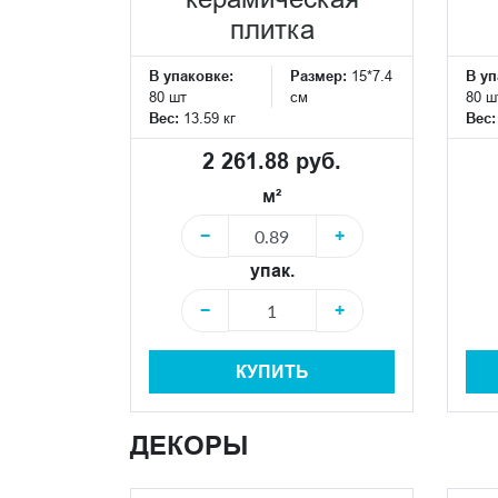
плитка
В упаковке:
Размер:
15*7.4
В уп
80 шт
см
80 ш
Вес:
13.59 кг
Вес
2 261.88 руб.
м²
−
+
упак.
−
+
КУПИТЬ
ДЕКОРЫ