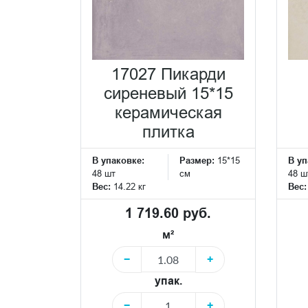
17027 Пикарди
сиреневый 15*15
керамическая
плитка
В упаковке:
Размер:
15*15
В уп
48 шт
см
48 ш
Вес:
14.22 кг
Вес
1 719.60 руб.
м²
−
+
упак.
−
+