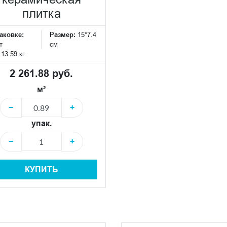
плитка
аковке:
Размер:
15*7.4
т
см
:
13.59 кг
2 261.88 руб.
м²
−
+
упак.
−
+
КУПИТЬ