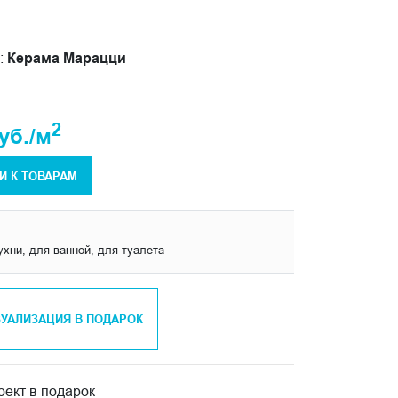
:
Керама Марацци
2
уб./м
И К ТОВАРАМ
ухни, для ванной, для туалета
ЗУАЛИЗАЦИЯ В ПОДАРОК
ект в подарок