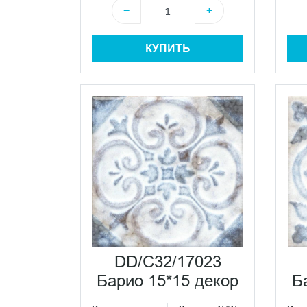
−
+
КУПИТЬ
DD/C32/17023
Барио 15*15 декор
Б