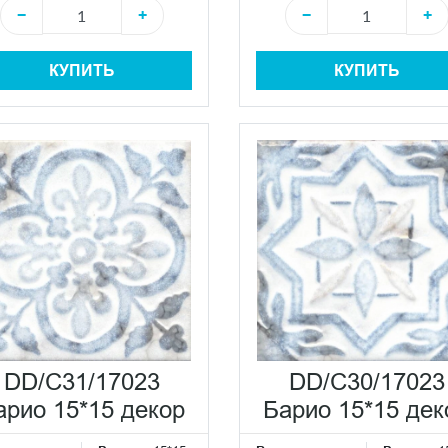
−
+
−
+
КУПИТЬ
КУПИТЬ
DD/C31/17023
DD/C30/17023
арио 15*15 декор
Барио 15*15 дек