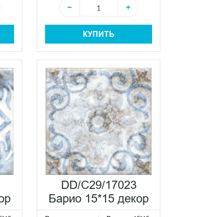
−
+
КУПИТЬ
DD/C29/17023
ор
Барио 15*15 декор