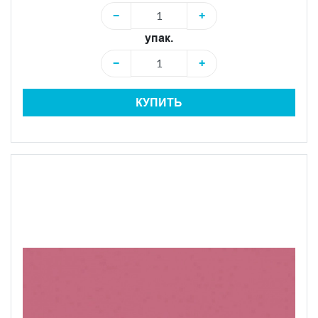
−
+
упак.
−
+
КУПИТЬ