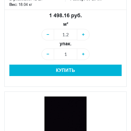
Вес:
18.04 кг
1 498.16 руб.
м²
−
+
упак.
−
+
КУПИТЬ