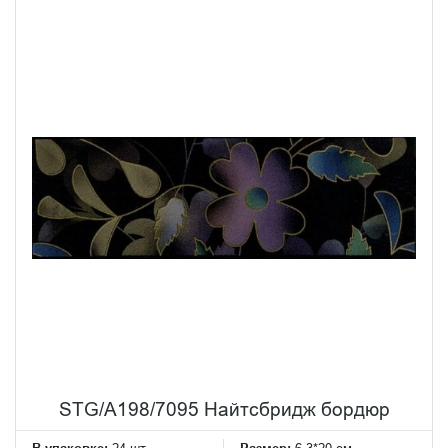
STG/A198/7095 Найтсбридж бордюр
В упаковке:
24 шт
Размер:
6.3*20 см