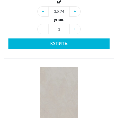
м²
−
+
упак.
−
+
КУПИТЬ