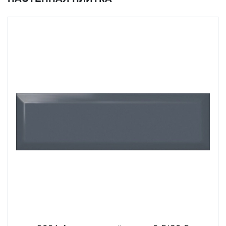
керамического гранита, предлагая самые современные
решения для оформления любого интерьера
независимо от его площади и назначения.