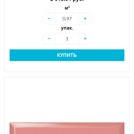
м²
−
+
упак.
−
+
КУПИТЬ