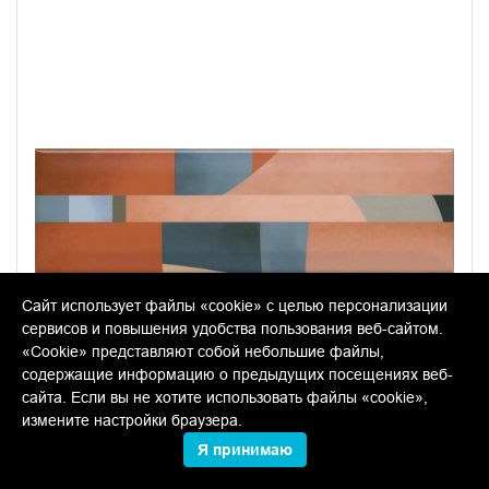
Сайт использует файлы «cookie» с целью персонализации
сервисов и повышения удобства пользования веб-сайтом.
«Cookie» представляют собой небольшие файлы,
содержащие информацию о предыдущих посещениях веб-
сайта. Если вы не хотите использовать файлы «cookie»,
измените настройки браузера.
OS/A09/9010 Закат 8.5*28.5 декор
Я принимаю
В упаковке:
8 шт
Размер:
28.5*8.5 см