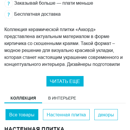
Заказывай больше — плати меньше
Бесплатная доставка
Коллекция керамической плитки «Аккорд»
представлена актуальным материалом в форме
кирпичика со скошенными краями. Такой формат –
модное решение для визуально красивой укладки,
которая станет настоящим украшение современного и
концептуального интерьера. Дизайнеры подготовили
приятную и спокойную цветовую палитру, в которую
вошли неяркие оттенки, прекрасно сочетающиеся
ЧИТАТЬ ЕЩЕ
между собой. Предложенные декоры придают
помещению законченный и гармоничный вид. Богатый,
КОЛЛЕКЦИЯ
В ИНТЕРЬЕРЕ
разнообразный геометрический рисунок и современная
структура «диамантато» на глянцевой поверхности
декоров притягивает к себе взгляды. Компания
Все товары
Настенная плитка
декоры
KERAMA MARAZZI не перестает удивлять
потребителей разнообразием серий керамики и
НАСТЕННАЯ ПЛИТКА