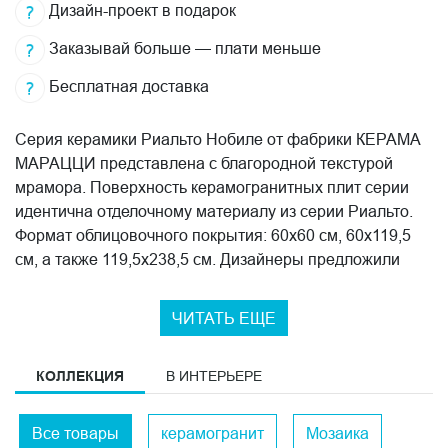
Дизайн-проект в подарок
Заказывай больше — плати меньше
Бесплатная доставка
Серия керамики Риальто Нобиле от фабрики КЕРАМА
МАРАЦЦИ представлена с благородной текстурой
мрамора. Поверхность керамогранитных плит серии
идентична отделочному материалу из серии Риальто.
Формат облицовочного покрытия: 60x60 см, 60x119,5
см, а также 119,5x238,5 см. Дизайнеры предложили
декор из двух частей в СУПЕРМАКСИ-формате,
который образует роскошный симметричный рисунок
ЧИТАТЬ ЕЩЕ
мраморной бабочки. Редко когда удается подобрать
подобный узор из мраморных слэбов, но KERAMA
КОЛЛЕКЦИЯ
В ИНТЕРЬЕРЕ
MARAZZI удалось найти прекрасное решение! В
цветовую палитру вошли бежевые, серые и зеленые
оттенки, подчеркивающие природную эстетику
Все товары
керамогранит
Мозаика