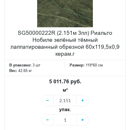
SG50000222R (2.151м 3пл) Риальто
Нобиле зелёный тёмный
лаппатированный обрезной 60x119,5x0,9
керам.г
В упаковке:
3 шт
Размер:
119*60 см
Вес:
42.65 кг
5 011.76 руб.
м²
−
+
упак.
−
+