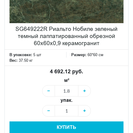
SG649222R Риальто Нобиле зеленый
темный лаппатированный обрезной
60x60x0,9 керамогранит
В упаковке:
5 шт
Размер:
60*60 см
Вес:
37.50 кг
4 692.12 руб.
м²
−
+
упак.
−
+
КУПИТЬ