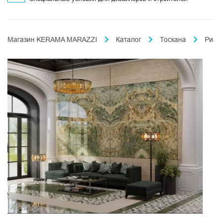
Магазин KERAMA MARAZZI
Каталог
Тоскана
Риал