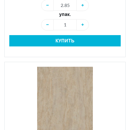
−
+
упак.
−
+
КУПИТЬ