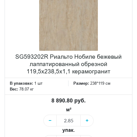
SG593202R Риальто Нобиле бежевый
лаппатированный обрезной
119,5x238,5x1,1 керамогранит
В упаковке:
1 шт
Размер:
238*119 см
Вес:
78.07 кг
8 890.80 руб.
м²
−
+
упак.