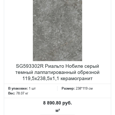
SG593302R Риальто Нобиле серый
темный лаппатированный обрезной
119,5x238,5x1,1 керамогранит
В упаковке:
1 шт
Размер:
238*119 см
Вес:
78.07 кг
8 890.80 руб.
м²