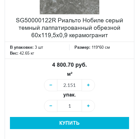
SG50000122R Риальто Нобиле серый
темный лаппатированный обрезной
60x119,5x0,9 керамогранит
В упаковке:
3 шт
Размер:
119*60 см
Вес:
42.65 кг
4 800.70 руб.
м²
−
+
упак.
−
+
КУПИТЬ