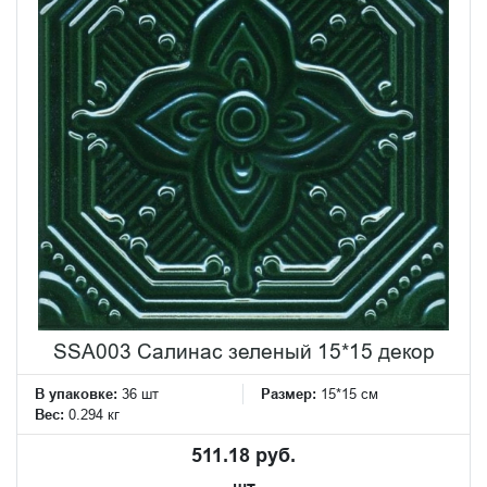
SSA003 Салинас зеленый 15*15 декор
В упаковке:
36 шт
Размер:
15*15 см
Вес:
0.294 кг
511.18 руб.