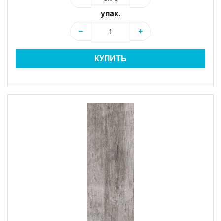
упак.
−
+
КУПИТЬ