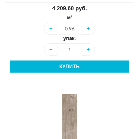
4 209.60 руб.
м²
−
+
упак.
−
+
КУПИТЬ