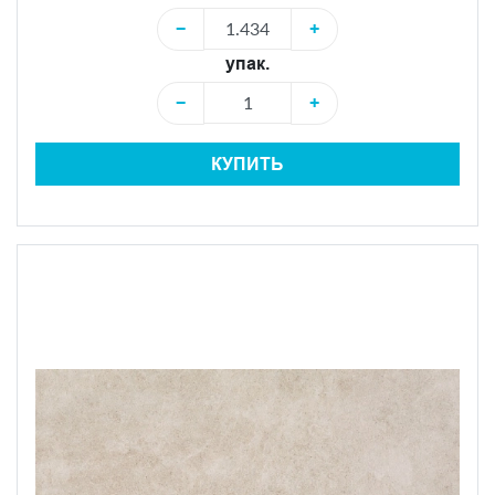
−
+
упак.
−
+
КУПИТЬ