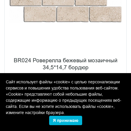
BR024 Роверелла бежевый мозаичный
34,5*14,7 бордюр
В упаковке:
7 шт
Размер:
14.7*34.5 см
Сайт использует файлы «cookie» с целью персонализации
Вес:
1.071 кг
сервисов и повышения удобства пользования веб-сайтом.
«Cookie» представляют собой небольшие файлы,
490.80 руб.
содержащие информацию о предыдущих посещениях веб-
шт
сайта. Если вы не хотите использовать файлы «cookie»,
измените настройки браузера.
−
+
Я принимаю
КУПИТЬ