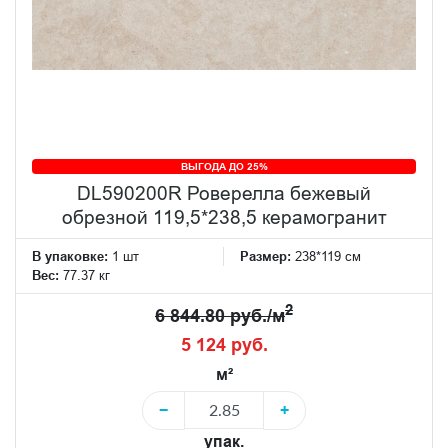
ВЫГОДА ДО 25%
DL590200R Роверелла бежевый
обрезной 119,5*238,5 керамогранит
В упаковке:
1 шт
Размер:
238*119 см
Вес:
77.37 кг
2
6 844.80 руб./м
5 124 руб.
м²
−
+
упак.