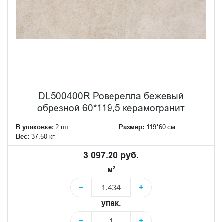
DL500400R Роверелла бежевый
обрезной 60*119,5 керамогранит
В упаковке:
2 шт
Размер:
119*60 см
Вес:
37.50 кг
3 097.20 руб.
м²
−
+
упак.
−
+