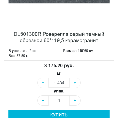
DL501300R Роверелла серый темный
обрезной 60*119,5 керамогранит
В упаковке:
2 шт
Размер:
119*60 см
Вес:
37.50 кг
3 175.20 руб.
м²
−
+
упак.
−
+
КУПИТЬ