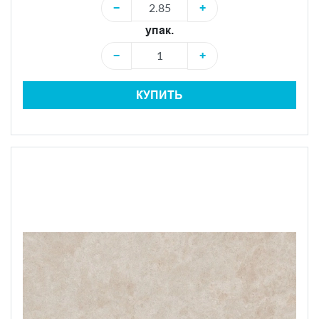
−
+
упак.
−
+
КУПИТЬ