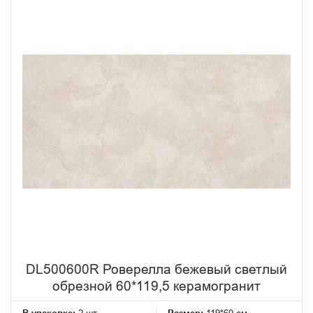
DL500600R Роверелла бежевый светлый
обрезной 60*119,5 керамогранит
В упаковке:
2 шт
Размер:
119*60 см