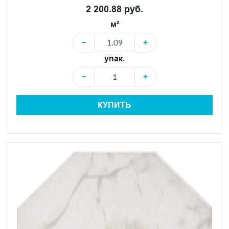
2 200.88 руб.
м²
−
+
упак.
−
+
КУПИТЬ