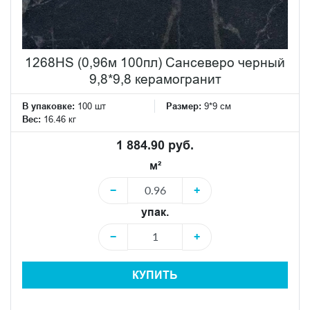
1268HS (0,96м 100пл) Сансеверо черный
9,8*9,8 керамогранит
В упаковке:
100 шт
Размер:
9*9 см
Вес:
16.46 кг
1 884.90 руб.
м²
−
+
упак.
−
+
КУПИТЬ