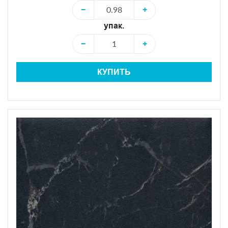
−
+
упак.
−
+
КУПИТЬ