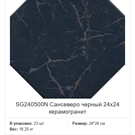
SG240500N Сансеверо черный 24x24
керамогранит
В упаковке:
23 шт
Размер:
24*24 см
Вес:
18.25 кг