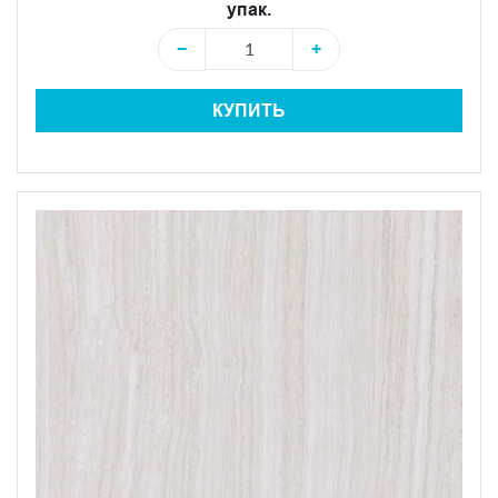
упак.
−
+
КУПИТЬ