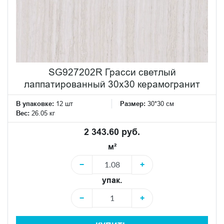
SG927202R Грасси светлый
лаппатированный 30x30 керамогранит
В упаковке:
12 шт
Размер:
30*30 см
Вес:
26.05 кг
2 343.60 руб.
м²
−
+
упак.
−
+