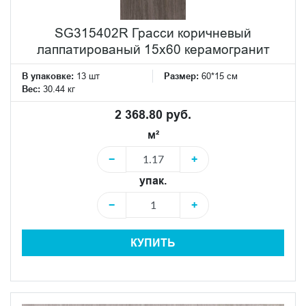
SG315402R Грасси коричневый
лаппатированый 15x60 керамогранит
В упаковке:
13 шт
Размер:
60*15 см
Вес:
30.44 кг
2 368.80 руб.
м²
−
+
упак.
−
+
КУПИТЬ