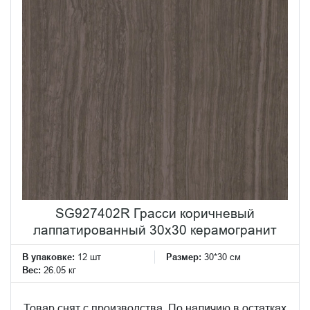
SG927402R Грасси коричневый
лаппатированный 30x30 керамогранит
В упаковке:
12 шт
Размер:
30*30 см
Вес:
26.05 кг
Товар снят с производства. По наличию в остатках