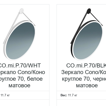
аждая модель имеет свой характер. Серия TECNO демонстр
м дизайном.
ние к созданию идеального баланса между функционально
ния об освещении, создавая системы, которые адаптирую
открывает новые возможности в создании комфортной свет
ало становится центром управления освещением в ванной к
CO.mi.P.70/WHT
CO.mi.P.70/BL
ркало Cono/Коно
Зеркало Cono/К
руглое 70, белое
круглое 70, черн
матовое
матовое
:
11.7 кг
Вес:
11.7 кг