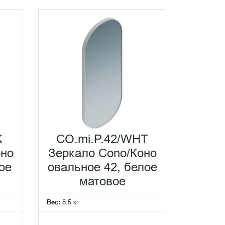
ирует технологическое совершенство, а
стью и эстетикой. KERAMA MARAZZI
тся под индивидуальные потребности.
овой среды. От деликатной подсветки до
омнате.
K
CO.mi.P.42/WHT
оно
Зеркало Cono/Коно
ое
овальное 42, белое
матовое
Вес:
8.5 кг