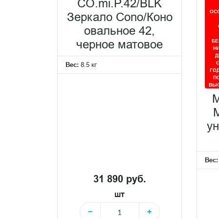
CO.mi.P.42/BLK
ОС
Зеркало Cono/Коно
овальное 42,
БЕ
черное матовое
Н
Д
О
Вес:
8.5 кг
ГО
П
ВЫС
M
ун
Вес
31 890 руб.
шт
−
+