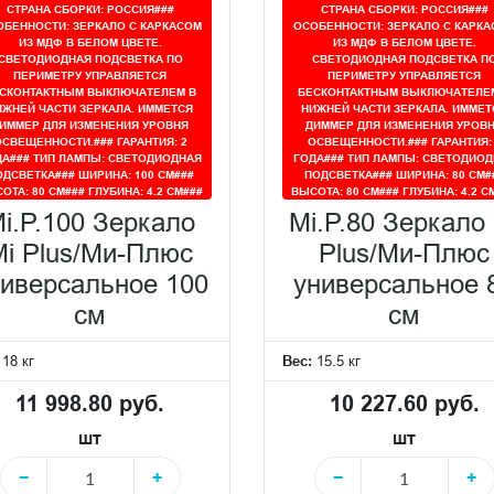
СТРАНА СБОРКИ: РОССИЯ###
СТРАНА СБОРКИ: РОССИЯ###
ОБЕННОСТИ: ЗЕРКАЛО С КАРКАСОМ
ОСОБЕННОСТИ: ЗЕРКАЛО С КАРКА
ИЗ МДФ В БЕЛОМ ЦВЕТЕ.
ИЗ МДФ В БЕЛОМ ЦВЕТЕ.
СВЕТОДИОДНАЯ ПОДСВЕТКА ПО
СВЕТОДИОДНАЯ ПОДСВЕТКА П
ПЕРИМЕТРУ УПРАВЛЯЕТСЯ
ПЕРИМЕТРУ УПРАВЛЯЕТСЯ
СКОНТАКТНЫМ ВЫКЛЮЧАТЕЛЕМ В
БЕСКОНТАКТНЫМ ВЫКЛЮЧАТЕЛЕ
ИЖНЕЙ ЧАСТИ ЗЕРКАЛА. ИММЕТСЯ
НИЖНЕЙ ЧАСТИ ЗЕРКАЛА. ИММЕТ
ИММЕР ДЛЯ ИЗМЕНЕНИЯ УРОВНЯ
ДИММЕР ДЛЯ ИЗМЕНЕНИЯ УРОВ
СВЕЩЕННОСТИ.### ГАРАНТИЯ: 2
ОСВЕЩЕННОСТИ.### ГАРАНТИЯ:
ДА### ТИП ЛАМПЫ: СВЕТОДИОДНАЯ
ГОДА### ТИП ЛАМПЫ: СВЕТОДИОД
ОДСВЕТКА### ШИРИНА: 100 СМ###
ПОДСВЕТКА### ШИРИНА: 80 СМ#
ОТА: 80 СМ### ГЛУБИНА: 4.2 СМ###
ВЫСОТА: 80 СМ### ГЛУБИНА: 4.2 С
i.P.100 Зеркало
Mi.P.80 Зеркало
Mi Plus/Ми-Плюс
Plus/Ми-Плюс
иверсальное 100
универсальное 
см
см
:
18 кг
Вес:
15.5 кг
11 998.80 руб.
10 227.60 руб.
шт
шт
−
+
−
+