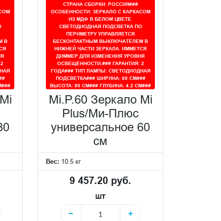
СТРАНА СБОРКИ: РОССИЯ###
СОМ
ОСОБЕННОСТИ: ЗЕРКАЛО С КАРКАСОМ
ИЗ МДФ В БЕЛОМ ЦВЕТЕ.
О
СВЕТОДИОДНАЯ ПОДСВЕТКА ПО
ПЕРИМЕТРУ УПРАВЛЯЕТСЯ
М В
БЕСКОНТАКТНЫМ ВЫКЛЮЧАТЕЛЕМ В
СЯ
НИЖНЕЙ ЧАСТИ ЗЕРКАЛА. ИММЕТСЯ
НЯ
ДИММЕР ДЛЯ ИЗМЕНЕНИЯ УРОВНЯ
 2
ОСВЕЩЕННОСТИ.### ГАРАНТИЯ: 2
НАЯ
ГОДА### ТИП ЛАМПЫ: СВЕТОДИОДНАЯ
##
ПОДСВЕТКА### ШИРИНА: 60 СМ###
М###
ВЫСОТА: 80 СМ### ГЛУБИНА: 4.2 СМ###
 Mi
Mi.P.60 Зеркало Mi
Plus/Ми-Плюс
80
универсальное 60
см
Вес:
10.5 кг
9 457.20 руб.
шт
−
+