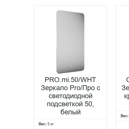
KERAMA MARAZZI создает коллекции, где к
коллекция MiO привлекает минималистичны
Философия света
В дизайне зеркал прослеживается стремле
переосмысливает традиционные представле
Постоянное совершенствование технологий 
яркого направленного света - каждое зерк
PRO.mi.50/WHT
Зеркало Pro/Про с
Зе
светодиодной
к
подсветкой 50,
белый
Вес
Вес:
5 кг