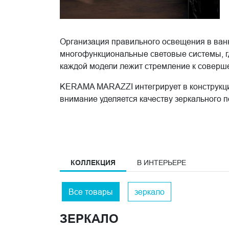
Организация правильного освещения в ван
многофункциональные световые системы, г
каждой модели лежит стремление к соверш
KERAMA MARAZZI интегрирует в конструкц
внимание уделяется качеству зеркального 
Эволюция освещения
Особенности современных зеркальных сист
интеллектуальное управление подсвет
КОЛЛЕКЦИЯ
В ИНТЕРЬЕРЕ
регулировка цветовой температуры св
встроенная система антизапотевания;
Все товары
зеркало
бесконтактные сенсоры включения;
энергосберегающие LED-элементы .
ЗЕРКАЛО