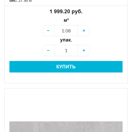
Вес:
27.50 кг
1 999.20 руб.
м²
−
+
упак.
−
+
КУПИТЬ