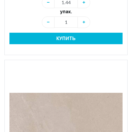
−
+
упак.
−
+
КУПИТЬ