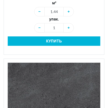
м²
−
+
упак.
−
+
КУПИТЬ