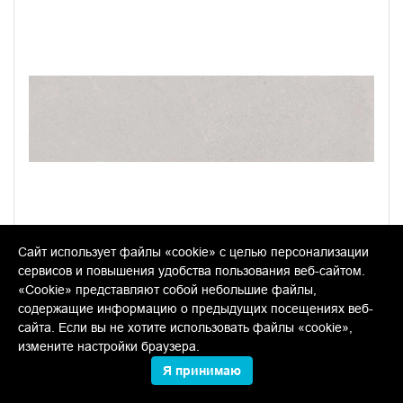
Сайт использует файлы «cookie» с целью персонализации
сервисов и повышения удобства пользования веб-сайтом.
«Cookie» представляют собой небольшие файлы,
DD318600R Про Матрикс белый обрезной
содержащие информацию о предыдущих посещениях веб-
сайта. Если вы не хотите использовать файлы «cookie»,
В упаковке:
13 шт
Размер:
60*15 см
измените настройки браузера.
Вес:
30.44 кг
Я принимаю