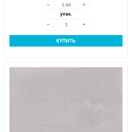
−
+
упак.
−
+
КУПИТЬ