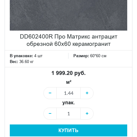
DD602400R Про Матрикс антрацит
обрезной 60x60 керамогранит
В упаковке:
4 шт
Размер:
60*60 см
Вес:
36.60 кг
1 999.20 руб.
м²
−
+
упак.
−
+
КУПИТЬ