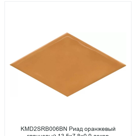
KMD2SRB006BN Риад оранжевый
глянцевый 13,5x7,8x0,9 декор