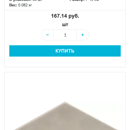
Вес:
0.082 кг
167.14 руб.
шт
−
+
КУПИТЬ