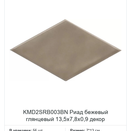
KMD2SRB003BN Риад бежевый
глянцевый 13,5x7,8x0,9 декор
В упаковке:
56 шт
Размер:
7*13 см