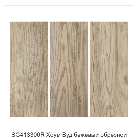
SG413300R Хоум Вуд бежевый обрезной