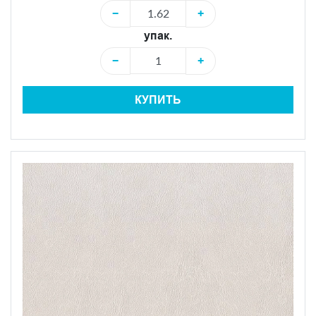
−
+
упак.
−
+
КУПИТЬ