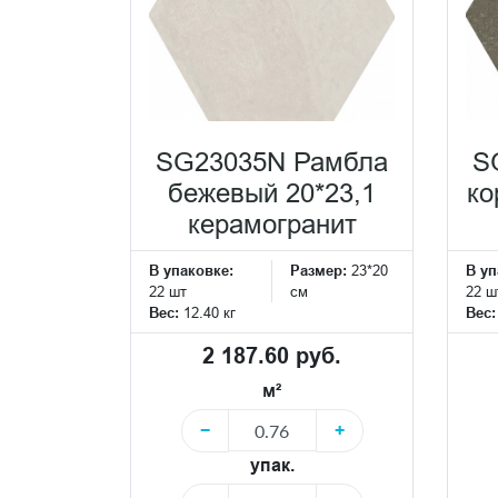
SG23035N Рамбла
S
бежевый 20*23,1
ко
керамогранит
В упаковке:
Размер:
23*20
В уп
22 шт
см
22 ш
Вес:
12.40 кг
Вес
2 187.60 руб.
м²
−
+
упак.