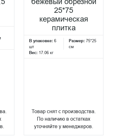
,5
бежевый обрезной
25*75
керамическая
плитка
м
В упаковке:
6
Размер:
75*25
шт
см
Вес:
17.06 кг
ва.
Товар снят с производства.
х
По наличию в остатках
в.
уточняйте у менеджеров.