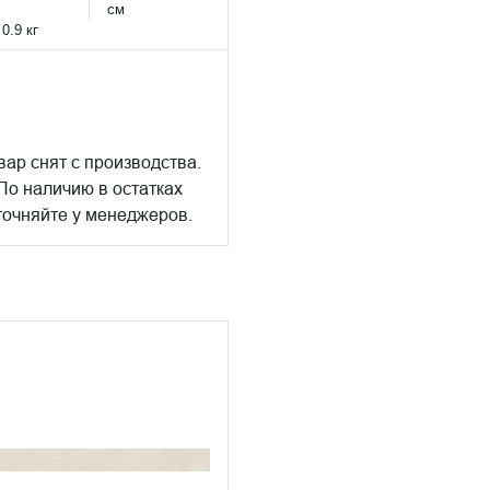
см
:
0.9 кг
вар снят с производства.
По наличию в остатках
точняйте у менеджеров.