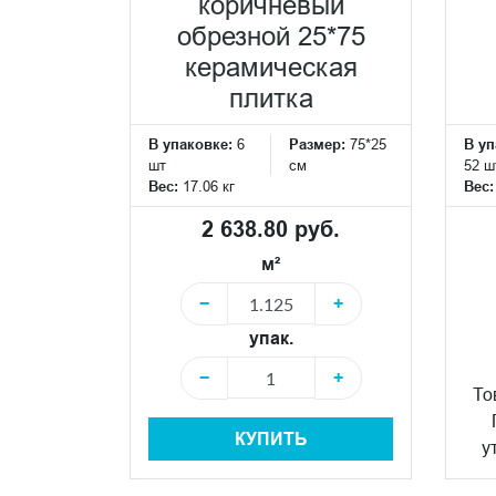
коричневый
обрезной 25*75
керамическая
плитка
В упаковке:
6
Размер:
75*25
В уп
шт
см
52 ш
Вес:
17.06 кг
Вес
2 638.80 руб.
м²
−
+
упак.
−
+
То
КУПИТЬ
у