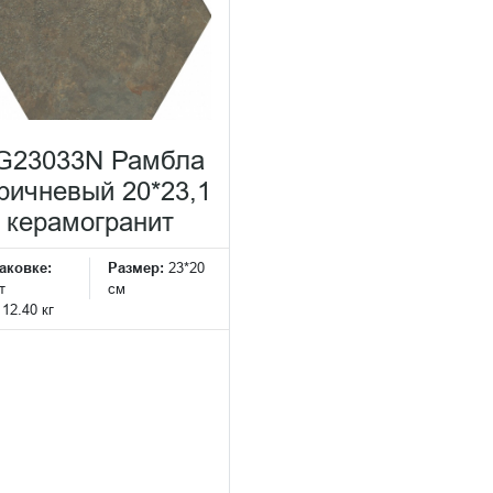
G23033N Рамбла
ричневый 20*23,1
керамогранит
аковке:
Размер:
23*20
т
см
:
12.40 кг