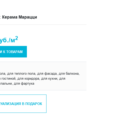
:
Керама Марацци
2
уб./м
И К ТОВАРАМ
ола, для теплого пола, для фасада, для балкона,
 гостиной, для коридора, для кухни, для
спальни, для фартука
ЗУАЛИЗАЦИЯ В ПОДАРОК