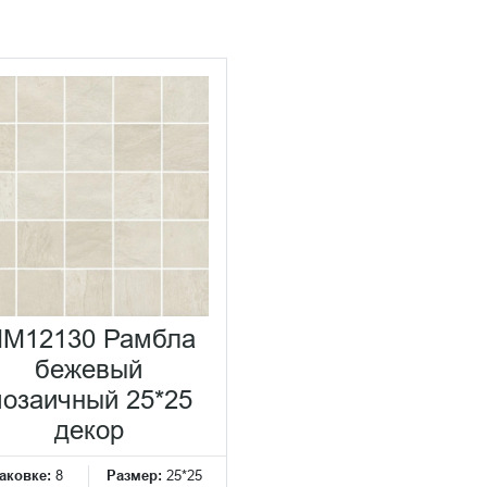
M12130 Рамбла
бежевый
озаичный 25*25
декор
аковке:
8
Размер:
25*25