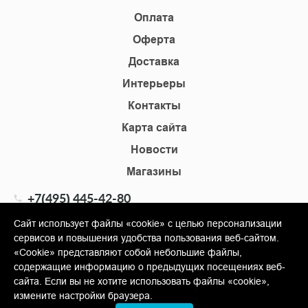
Оплата
Оферта
Доставка
Интерьеры
Контакты
Карта сайта
Новости
Магазины
+7(495) 445-42-80
+7(905) 555-02-09
Сайт использует файлы «cookie» с целью персонализации
сервисов и повышения удобства пользования веб-сайтом.
info@shopkm.ru
«Cookie» представляют собой небольшие файлы,
содержащие информацию о предыдущих посещениях веб-
© Copyright 2013-2026 KERAMA MARAZZI, ООО «Гамма
сайта. Если вы не хотите использовать файлы «cookie»,
Керамика»
измените настройки браузера.