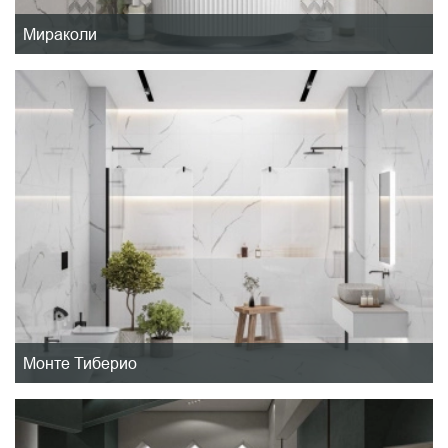
Мираколи
Монте Тиберио