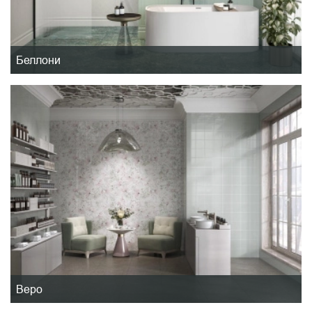
Беллони
Веро