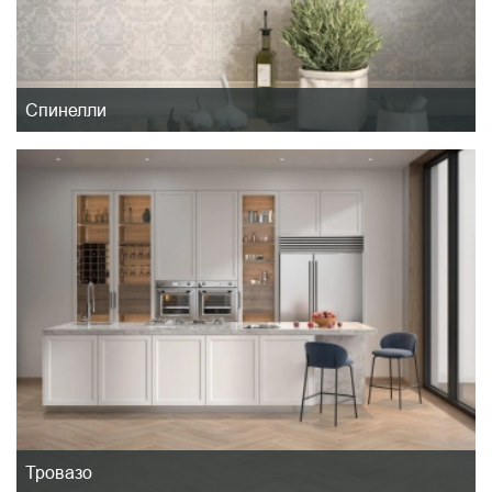
Спинелли
Тровазо