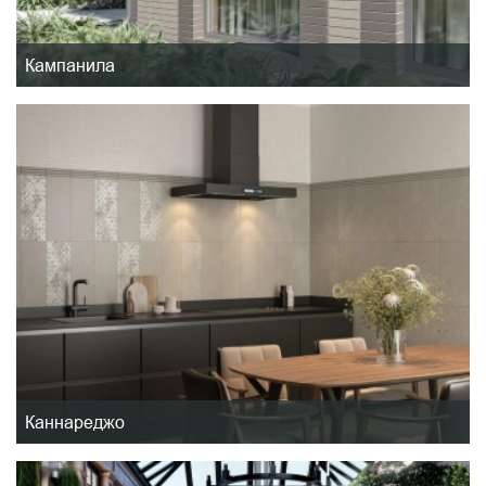
Кампанила
Каннареджо