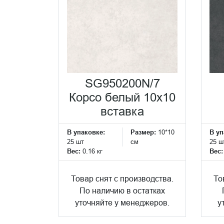
SG950200N/7
Корсо белый 10x10
вставка
В упаковке:
Размер:
10*10
В уп
25 шт
см
25 ш
Вес:
0.16 кг
Вес
Товар снят с производства.
То
По наличию в остатках
уточняйте у менеджеров.
у