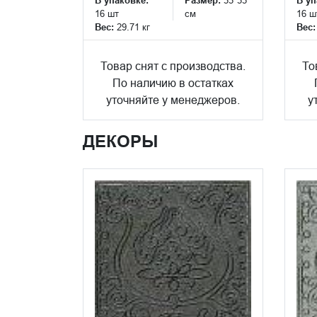
В упаковке:
Размер:
33*33
В уп
16 шт
см
16 ш
Вес:
29.71 кг
Вес
Товар снят с производства.
То
По наличию в остатках
уточняйте у менеджеров.
у
ДЕКОРЫ