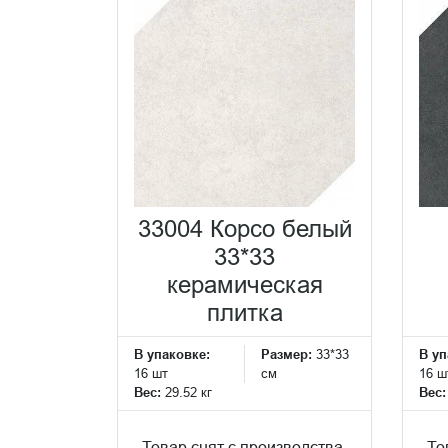
33004 Корсо белый
33*33
керамическая
плитка
В упаковке:
Размер:
33*33
В уп
16 шт
см
16 ш
Вес:
29.52 кг
Вес
Товар снят с производства.
То