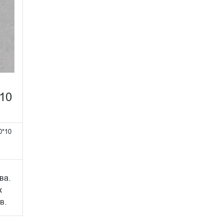
10
0*10
ва.
х
в.