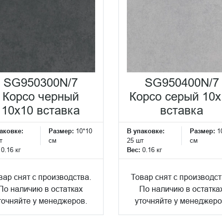
SG950300N/7
SG950400N/7
Корсо черный
Корсо серый 10x
10x10 вставка
вставка
аковке:
Размер:
10*10
В упаковке:
Размер:
1
т
см
25 шт
см
:
0.16 кг
Вес:
0.16 кг
вар снят с производства.
Товар снят с производст
По наличию в остатках
По наличию в остатка
точняйте у менеджеров.
уточняйте у менеджеро