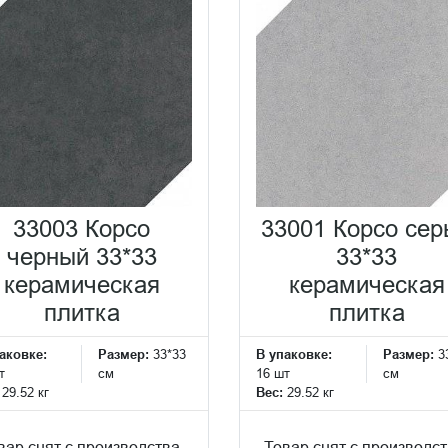
33003 Корсо
33001 Корсо сер
черный 33*33
33*33
керамическая
керамическая
плитка
плитка
аковке:
Размер:
33*33
В упаковке:
Размер:
3
т
см
16 шт
см
:
29.52 кг
Вес:
29.52 кг
вар снят с производства.
Товар снят с производст