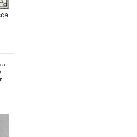
сса
ва.
х
в.