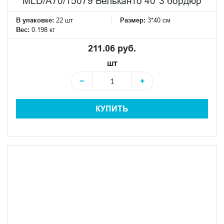
MLD/A70/15079 Бельканто 40*3 бордюр
В упаковке:
22 шт
Размер:
3*40 см
Вес:
0.198 кг
211.06 руб.
шт
−
+
КУПИТЬ