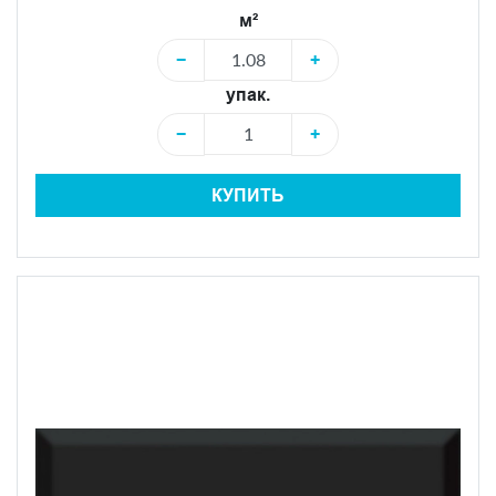
м²
−
+
упак.
−
+
КУПИТЬ