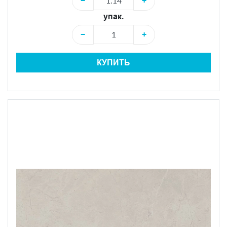
−
+
упак.
−
+
КУПИТЬ