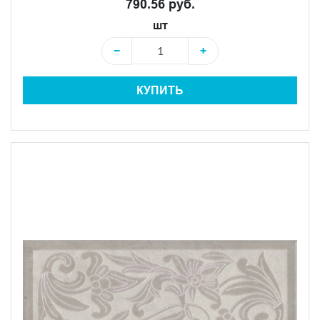
790.56 руб.
шт
−
+
КУПИТЬ