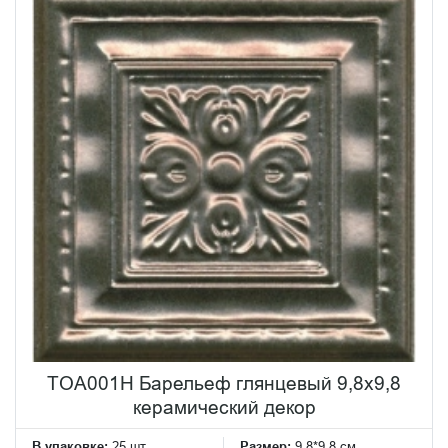
TOA001H Барельеф глянцевый 9,8х9,8
керамический декор
В упаковке:
25 шт
Размер:
9.8*9.8 см