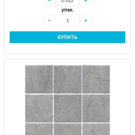
−
+
упак.
−
+
КУПИТЬ