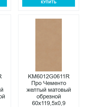
КУПИТЬ
R
KM6012G0611R
Про Чементо
ый
желтый матовый
ой
обрезной
60х119,5x0,9