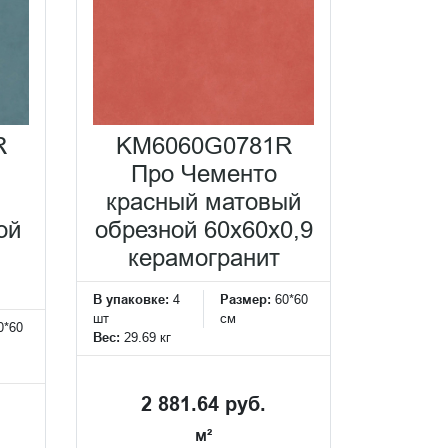
R
KM6060G0781R
Про Чементо
красный матовый
ой
обрезной 60х60x0,9
керамогранит
В упаковке:
4
Размер:
60*60
шт
см
0*60
Вес:
29.69 кг
2 881.64 руб.
м²