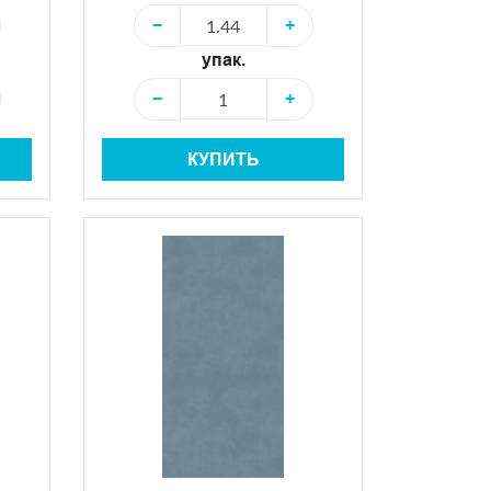
−
+
упак.
−
+
КУПИТЬ