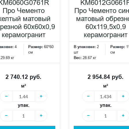
KM6060G0761R
KM6012G0661
Про Чементо
Про Чементо си
желтый матовый
матовый обрезн
резной 60х60x0,9
60х119,5x0,9
керамогранит
керамогранит
аковке:
4
Размер:
60*60
В упаковке:
2
Размер:
1
см
шт
см
:
29.69 кг
Вес:
28.67 кг
2 740.12 руб.
2 954.84 руб.
м²
м²
−
+
−
+
упак.
упак.
−
+
−
+