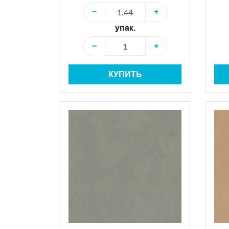
−
+
упак.
−
+
КУПИТЬ