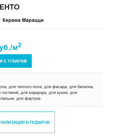
ЕНТО
:
Керама Марацци
2
уб./м
И К ТОВАРАМ
ола, для теплого пола, для фасада, для балкона,
 гостиной, для коридора, для кухни, для
спальни, для фартука
ЗУАЛИЗАЦИЯ В ПОДАРОК