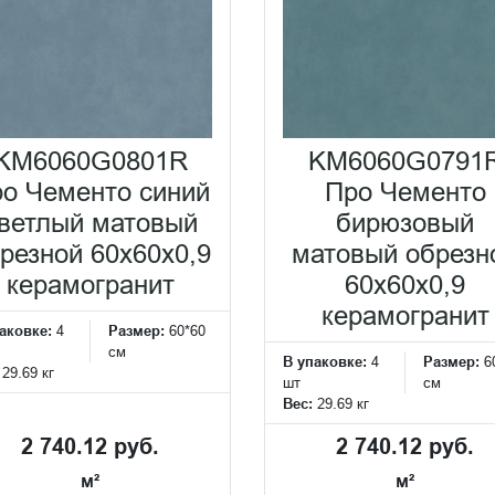
KM6060G0801R
KM6060G0791
о Чементо синий
Про Чементо
ветлый матовый
бирюзовый
резной 60х60x0,9
матовый обрезн
керамогранит
60х60x0,9
керамогранит
аковке:
4
Размер:
60*60
см
В упаковке:
4
Размер:
6
:
29.69 кг
шт
см
Вес:
29.69 кг
2 740.12 руб.
2 740.12 руб.
м²
м²