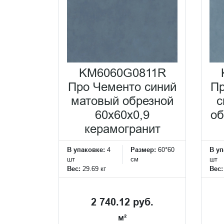
KM6060G0811R
Про Чементо синий
Пр
матовый обрезной
с
60х60x0,9
об
керамогранит
В упаковке:
4
Размер:
60*60
В уп
шт
см
шт
Вес:
29.69 кг
Вес
2 740.12 руб.
м²