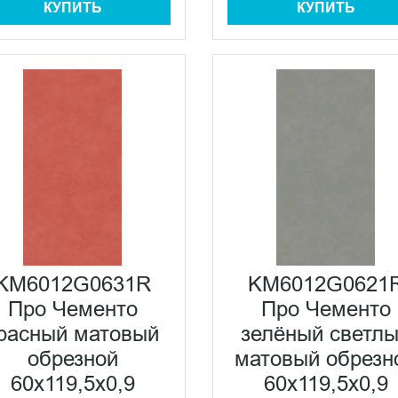
КУПИТЬ
КУПИТЬ
KM6012G0631R
KM6012G0621
Про Чементо
Про Чементо
расный матовый
зелёный светл
обрезной
матовый обрезн
60х119,5x0,9
60х119,5x0,9