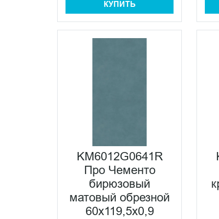
КУПИТЬ
KM6012G0641R
Про Чементо
бирюзовый
к
матовый обрезной
60х119,5x0,9