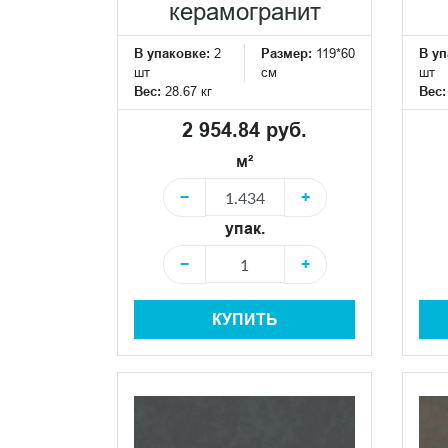
керамогранит
В упаковке:
2
Размер:
119*60
В уп
шт
см
шт
Вес:
28.67 кг
Вес
2 954.84 руб.
м²
−
+
упак.
−
+
КУПИТЬ