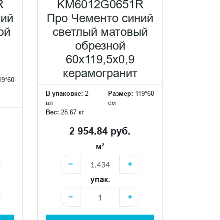
R
KM6012G0651R
ний
Про Чементо синий
ой
светлый матовый
обрезной
60х119,5x0,9
керамогранит
19*60
В упаковке:
2
Размер:
119*60
шт
см
Вес:
28.67 кг
2 954.84 руб.
м²
−
+
упак.
−
+