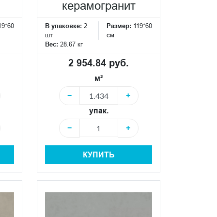
керамогранит
19*60
В упаковке:
2
Размер:
119*60
шт
см
Вес:
28.67 кг
2 954.84 руб.
м²
−
+
упак.
−
+
КУПИТЬ