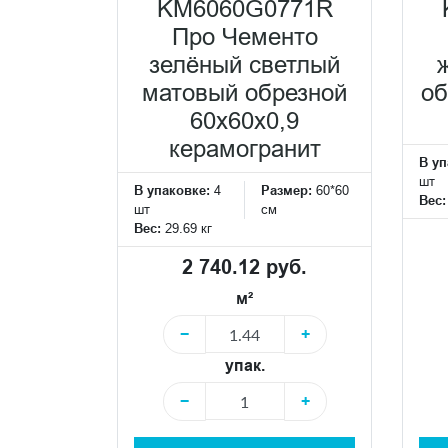
KM6060G0771R
Про Чементо
зелёный светлый
матовый обрезной
об
60х60x0,9
керамогранит
В уп
шт
В упаковке:
4
Размер:
60*60
Вес
шт
см
Вес:
29.69 кг
2 740.12 руб.
м²
−
+
упак.
−
+