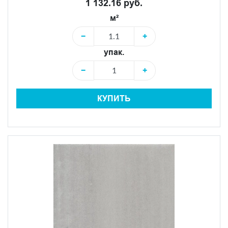
1 132.16 руб.
м²
−
+
упак.
−
+
КУПИТЬ