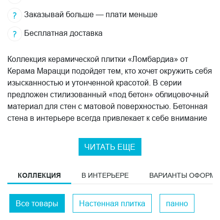
Заказывай больше — плати меньше
Бесплатная доставка
Коллекция керамической плитки «Ломбардиа» от
Керама Марацци подойдет тем, кто хочет окружить себя
изысканностью и утонченной красотой. В серии
предложен стилизованный «под бетон» облицовочный
материал для стен с матовой поверхностью. Бетонная
стена в интерьере всегда привлекает к себе внимание
и смотрится невероятно эффектно. Прямоугольные
плиты представлены в размере 25х40 см. В цветовую
ЧИТАТЬ ЕЩЕ
гамму вошли следующие оттенки: белый, бежевый,
серый, темно-серый и антрацит. Большой ассортимент
КОЛЛЕКЦИЯ
В ИНТЕРЬЕРЕ
ВАРИАНТЫ ОФОРМ
декоров с ярким цветочным и металлизированным
орнаментом придадут гармоничный и законченный вид
вашему интерьеру. Наряду с эстетическими
Все товары
Настенная плитка
панно
свойствами коллекция керамики «Ломбардиа» имеет