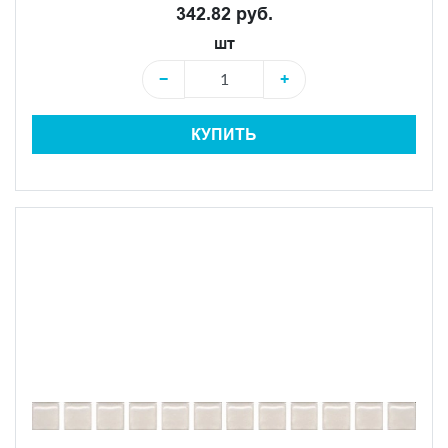
342.82 руб.
шт
−
+
КУПИТЬ