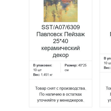
SST/A07/6309
Павловск Пейзаж
25*40
керамический
декор
В уп
10 ш
В упаковке:
Размер:
40*25
Вес
10 шт
см
Вес:
1.451 кг
Товар снят с производства.
То
По наличию в остатках
уточняйте у менеджеров.
у