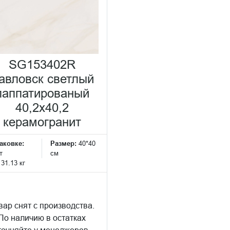
SG153402R
авловск светлый
лаппатированый
40,2x40,2
керамогранит
аковке:
Размер:
40*40
т
см
:
31.13 кг
вар снят с производства.
По наличию в остатках