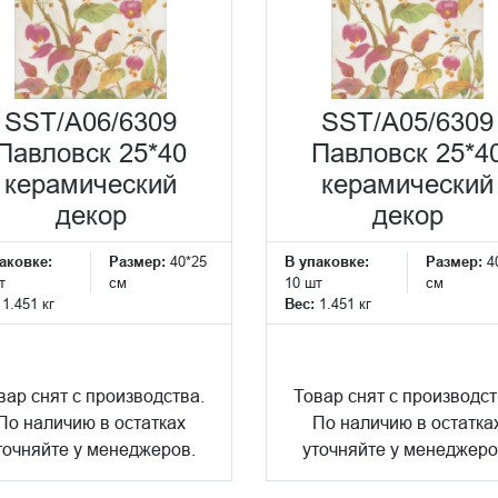
SST/A06/6309
SST/A05/6309
Павловск 25*40
Павловск 25*4
керамический
керамический
декор
декор
аковке:
Размер:
40*25
В упаковке:
Размер:
4
т
см
10 шт
см
:
1.451 кг
Вес:
1.451 кг
вар снят с производства.
Товар снят с производст
По наличию в остатках
По наличию в остатка
точняйте у менеджеров.
уточняйте у менеджеро