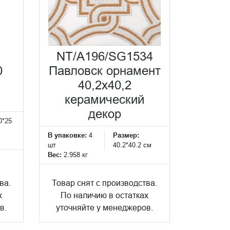
NT/A196/SG1534
0
Павловск орнамент
40,2x40,2
керамический
декор
0*25
В упаковке:
4
Размер:
шт
40.2*40.2 см
Вес:
2.958 кг
ва.
Товар снят с производства.
х
По наличию в остатках
в.
уточняйте у менеджеров.