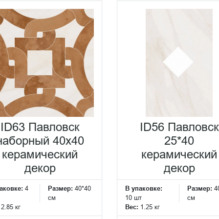
ID63 Павловск
ID56 Павловск
наборный 40x40
25*40
керамический
керамический
декор
декор
аковке:
4
Размер:
40*40
В упаковке:
Размер:
4
см
10 шт
см
:
2.85 кг
Вес:
1.25 кг