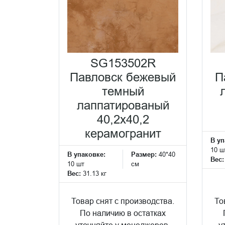
SG153502R
Павловск бежевый
П
темный
лаппатированый
40,2x40,2
керамогранит
В уп
10 ш
В упаковке:
Размер:
40*40
Вес
10 шт
см
Вес:
31.13 кг
Товар снят с производства.
То
По наличию в остатках