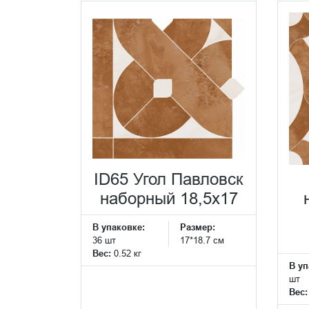
ID65 Угол Павловск
наборный 18,5x17
В упаковке:
Размер:
36 шт
17*18.7 см
Вес:
0.52 кг
В уп
шт
Вес