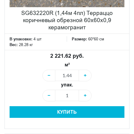
SG632220R (1,44м 4пл) Терраццо
коричневый обрезной 60x60x0,9
керамогранит
В упаковке:
4 шт
Размер:
60*60 см
Вес:
28.28 кг
2 221.62 руб.
м²
−
+
упак.
−
+
КУПИТЬ