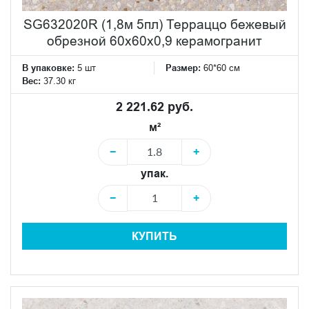
SG632020R (1,8м 5пл) Терраццо бежевый
обрезной 60x60x0,9 керамогранит
В упаковке:
5 шт
Размер:
60*60 см
Вес:
37.30 кг
2 221.62 руб.
м²
−
+
упак.
−
+
КУПИТЬ