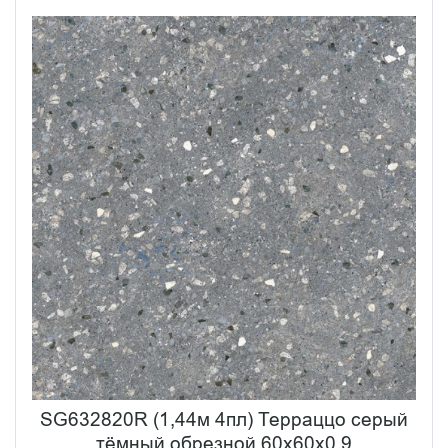
SG632820R (1,44м 4пл) Терраццо серый
тёмный обрезной 60x60x0,9