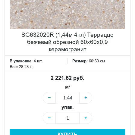
SG632020R (1,44м 4пл) Терраццо
бежевый обрезной 60x60x0,9
керамогранит
В упаковке:
4 шт
Размер:
60*60 см
Вес:
28.28 кг
2 221.62 руб.
м²
−
+
упак.
−
+
КУПИТЬ