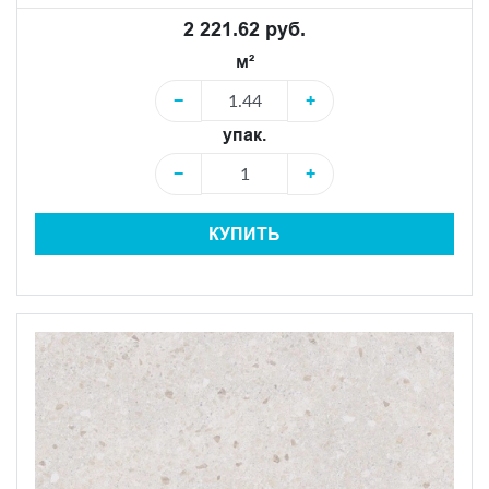
2 221.62 руб.
м²
−
+
упак.
−
+
КУПИТЬ