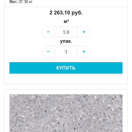
Вес:
37.30 кг
2 263.10 руб.
м²
−
+
упак.
−
+
КУПИТЬ