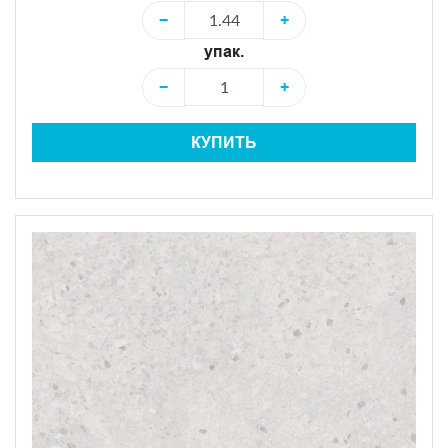
−
+
упак.
−
+
КУПИТЬ