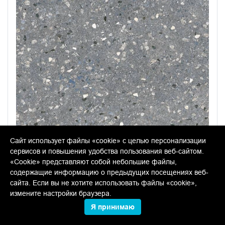
Сайт использует файлы «cookie» с целью персонализации
сервисов и повышения удобства пользования веб-сайтом.
SG632800R Терраццо серый тёмный
«Cookie» представляют собой небольшие файлы,
содержащие информацию о предыдущих посещениях веб-
обрезной 60x60 керамогранит
сайта. Если вы не хотите использовать файлы «cookie»,
измените настройки браузера.
В упаковке:
4 шт
Размер:
60*60 см
Вес:
36.60 кг
Я принимаю