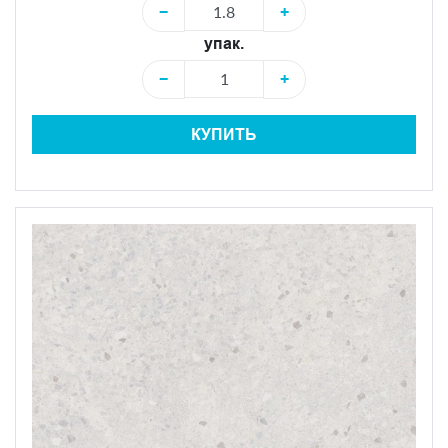
−
+
упак.
−
+
КУПИТЬ