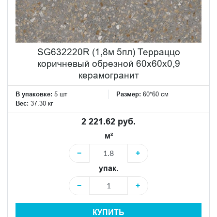
SG632220R (1,8м 5пл) Терраццо
коричневый обрезной 60x60x0,9
керамогранит
В упаковке:
5 шт
Размер:
60*60 см
Вес:
37.30 кг
2 221.62 руб.
м²
−
+
упак.
−
+
КУПИТЬ