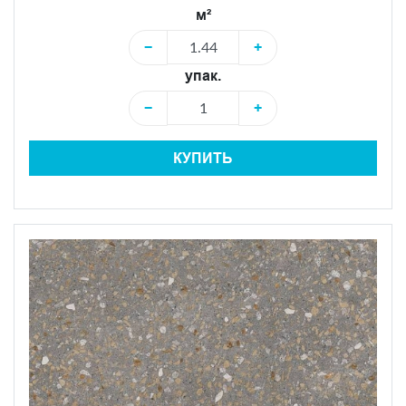
м²
−
+
упак.
−
+
КУПИТЬ