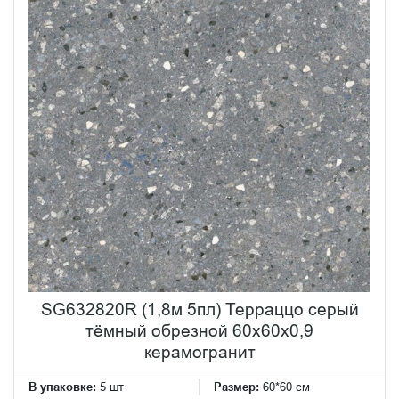
SG632820R (1,8м 5пл) Терраццо серый
тёмный обрезной 60x60x0,9
керамогранит
В упаковке:
5 шт
Размер:
60*60 см