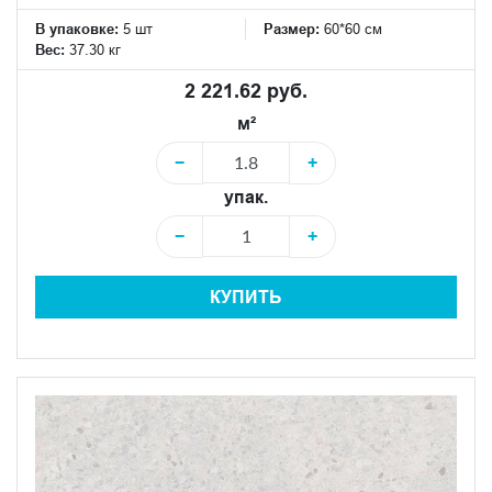
В упаковке:
5 шт
Размер:
60*60 см
Вес:
37.30 кг
2 221.62 руб.
м²
−
+
упак.
−
+
КУПИТЬ