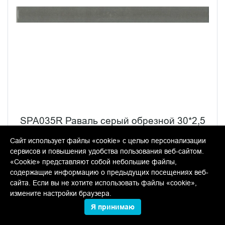
SPA035R Раваль серый обрезной 30*2,5
бордюр
Сайт использует файлы «cookie» с целью персонализации
сервисов и повышения удобства пользования веб-сайтом.
В упаковке:
27 шт
Размер:
2*30 см
Вес:
0.185 кг
«Cookie» представляют собой небольшие файлы,
содержащие информацию о предыдущих посещениях веб-
342 руб.
сайта. Если вы не хотите использовать файлы «cookie»,
измените настройки браузера.
шт
Я принимаю
−
+