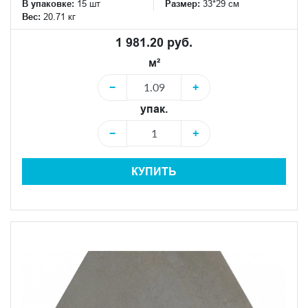
В упаковке:
15 шт
Размер:
33*29 см
Вес:
20.71 кг
1 981.20 руб.
м²
−
+
упак.
−
+
КУПИТЬ