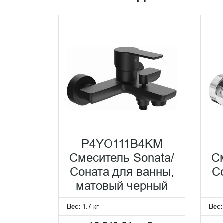
P4YO111B4KM
Смеситель Sonata/
С
Соната для ванны,
С
матовый черный
Вес:
1.7 кг
Вес