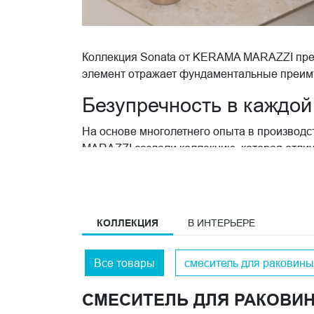
Коллекция Sonata от KERAMA MARAZZI пред
элемент отражает фундаментальные преиму
Безупречность в каждой
На основе многолетнего опыта в производс
MARAZZI создали коллекцию, которая отли
надежная конструкция всех элементов
увеличенный срок службы;
универсальный дизайн;
КОЛЛЕКЦИЯ
В ИНТЕРЬЕРЕ
премиальное хромированное покрыти
интуитивное управление.
Все товары
смеситель для раковины
Функциональность каждого элемента серии 
интегрировать изделия в различные интерь
СМЕСИТЕЛЬ ДЛЯ РАКОВИ