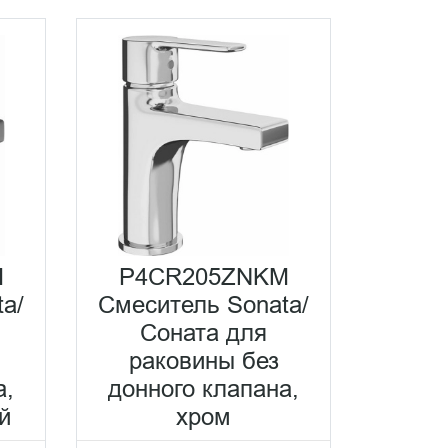
M
P4CR205ZNKM
a/
Смеситель Sonata/
Соната для
раковины без
а,
донного клапана,
й
хром