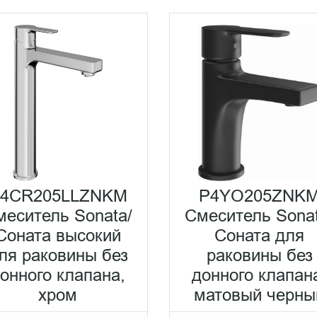
4CR205LLZNKM
P4YO205ZNK
меситель Sonata/
Смеситель Sonat
Соната высокий
Соната для
ля раковины без
раковины без
онного клапана,
донного клапан
хром
матовый черны