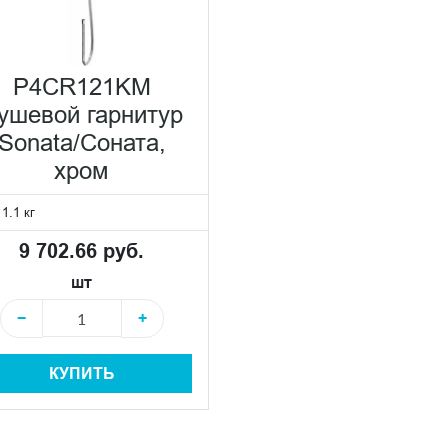
P4CR121KM
ушевой гарнитур
Sonata/Соната,
хром
:
1.1 кг
9 702.66 руб.
шт
−
+
КУПИТЬ