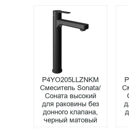
P4YO205LLZNKM
P
Смеситель Sonata/
С
Соната высокий
для раковины без
д
донного клапана,
д
черный матовый