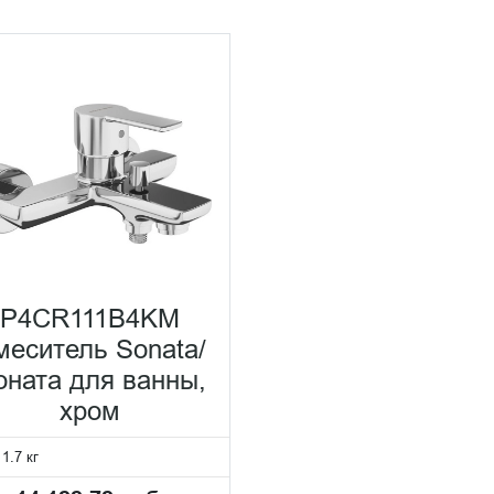
P4CR111B4KM
меситель Sonata/
оната для ванны,
хром
:
1.7 кг