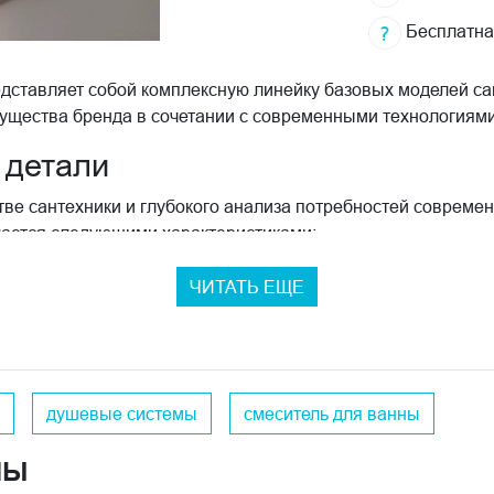
Бесплатна
ставляет собой комплексную линейку базовых моделей сан
щества бренда в сочетании с современными технологиями
 детали
тве сантехники и глубокого анализа потребностей соврем
чается следующими характеристиками:
;
ЧИТАТЬ ЕЩЕ
е;
душевые системы
смеситель для ванны
обеспечивает комфортное ежедневное использование, а кл
ерные решения, создавая атмосферу утонченной элегантно
НЫ