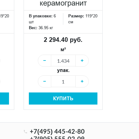
керамогранит
19*20
В упаковке:
6
Размер:
119*20
шт
см
Вес:
36.95 кг
2 294.40 руб.
м²
−
+
упак.
−
+
КУПИТЬ
+7(495) 445-42-80
+7(905) 555-02-09