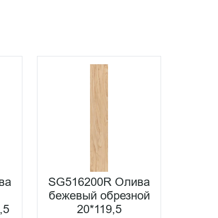
ва
SG516200R Олива
бежевый обрезной
,5
20*119,5