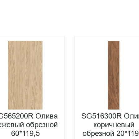
G565200R Олива
SG516300R Оли
ежевый обрезной
коричневый
60*119,5
обрезной 20*119