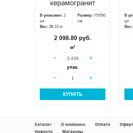
керамогранит
В упаковке:
2
Размер:
119*60
В уп
шт
см
шт
Вес:
38.33 кг
Вес
2 098.80 руб.
м²
−
+
упак.
−
+
КУПИТЬ
Каталог
О компании
Оплата
Офер
Новости
Магазины