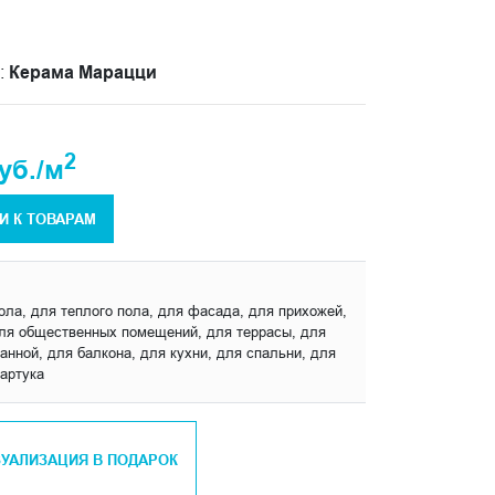
:
Керама Марацци
2
уб./м
И К ТОВАРАМ
пола, для теплого пола, для фасада, для прихожей,
для общественных помещений, для террасы, для
анной, для балкона, для кухни, для спальни, для
артука
ЗУАЛИЗАЦИЯ В ПОДАРОК