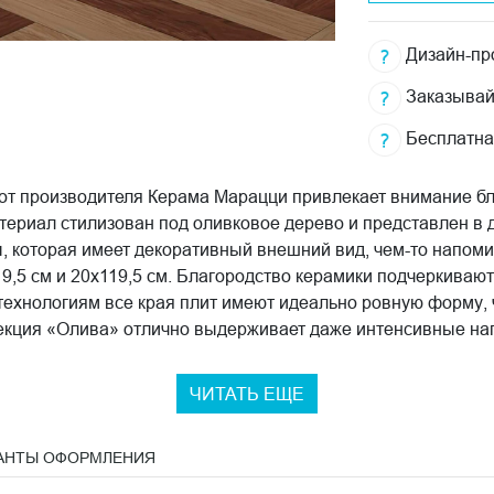
Дизайн-про
Заказывай
Бесплатна
 от производителя Керама Марацци привлекает внимание 
иал стилизован под оливковое дерево и представлен в дву
 которая имеет декоративный внешний вид, чем-то напом
19,5 см и 20х119,5 см. Благородство керамики подчеркиваю
ехнологиям все края плит имеют идеально ровную форму, 
екция «Олива» отлично выдерживает даже интенсивные наг
ЧИТАТЬ ЕЩЕ
АНТЫ ОФОРМЛЕНИЯ