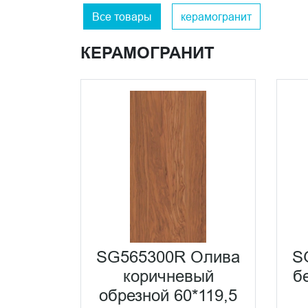
Все товары
керамогранит
КЕРАМОГРАНИТ
SG565300R Олива
S
коричневый
б
обрезной 60*119,5