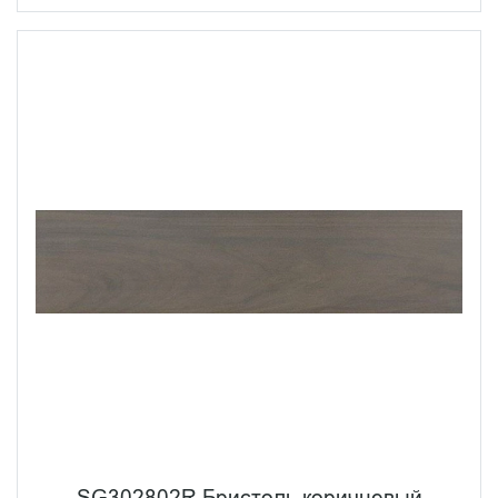
SG302802R Бристоль коричневый