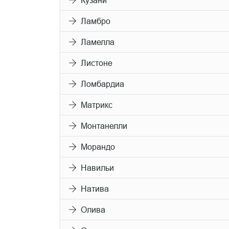
Кузани
Ламбро
Ламелла
Листоне
Ломбардиа
Матрикс
Монтанелли
Морандо
Навильи
Натива
Олива