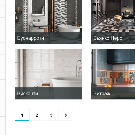
Буонарроти
Бьянко Неро
Висконти
Витраж
1
2
3