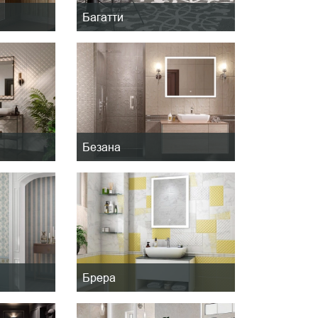
Багатти
Безана
Брера