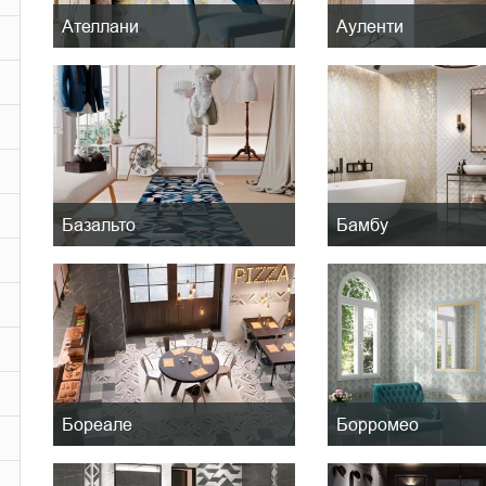
Ателлани
Ауленти
Базальто
Бамбу
Бореале
Борромео