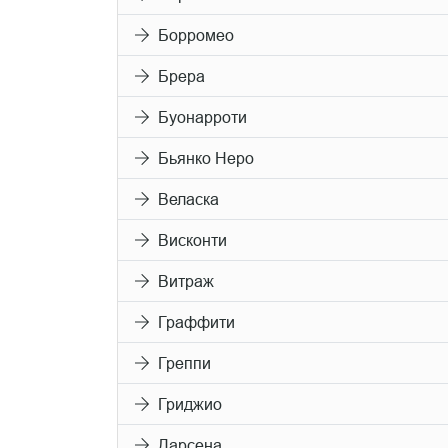
Борромео
Брера
Буонарроти
Бьянко Неро
Веласка
Висконти
Витраж
Граффити
Греппи
Гриджио
Дарсена