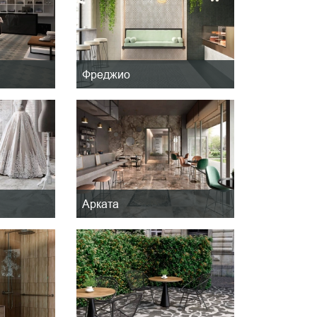
Фреджио
Арката