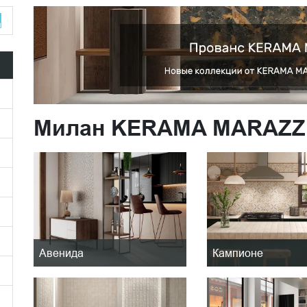
Милан KERAMA MARAZZ
Авенида
Кампионе