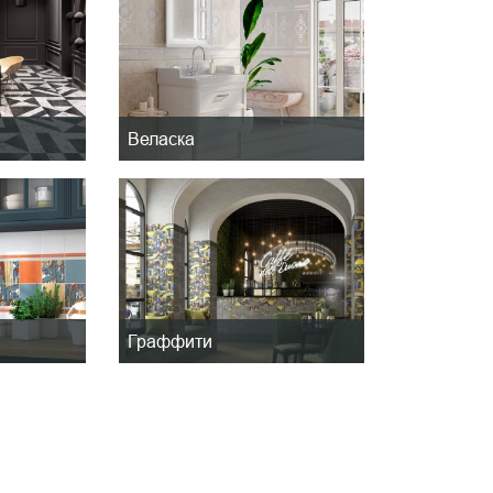
Веласка
Граффити