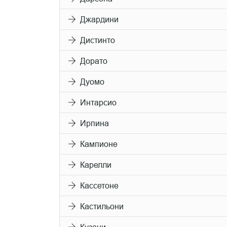
Джардини
Дистинто
Дорато
Дуомо
Интарсио
Ирпина
Кампионе
Карелли
Кассетоне
Кастильони