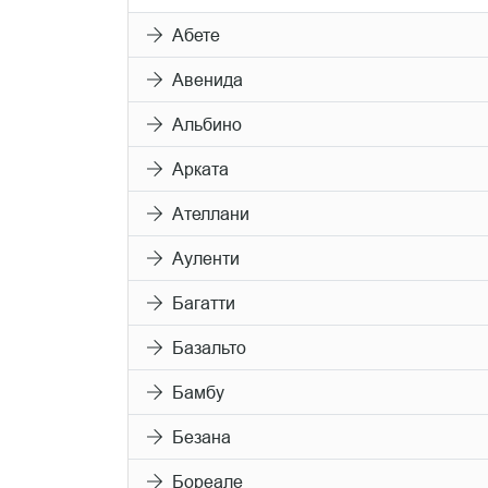
Абете
Авенида
Альбино
Арката
Ателлани
Ауленти
Багатти
Базальто
Бамбу
Безана
Бореале