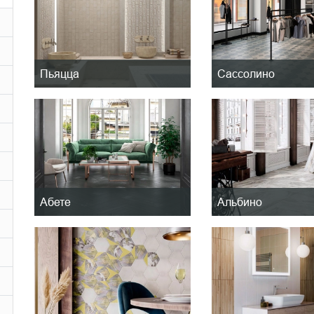
Пьяцца
Сассолино
Абете
Альбино