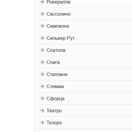
Роверелла
Сассолино
Семпионе
Сильвер Рут
Спатола
Спига
Стеллине
Стемма
Сфорца
Театро
Тезоро