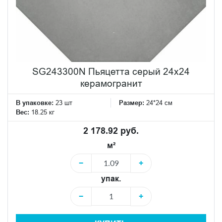
SG243300N Пьяцетта серый 24x24
керамогранит
В упаковке:
23 шт
Размер:
24*24 см
Вес:
18.25 кг
2 178.92 руб.
м²
−
+
упак.
−
+