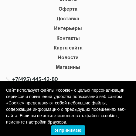
Оферта
Доставка
Интерьеры
Контакты
Карта сайта
Новости
Магазины
+7(495) 445-42-80
+7(905) 555-02-09
Сайт использует файлы «cookie» с целью персонализации
сервисов и повышения удобства пользования веб-сайтом.
info@shopkm.ru
«Cookie» представляют собой небольшие файлы,
содержащие информацию о предыдущих посещениях веб-
© Copyright 2013-2026 KERAMA MARAZZI, ООО «Гамма
сайта. Если вы не хотите использовать файлы «cookie»,
Керамика»
измените настройки браузера.
Я принимаю