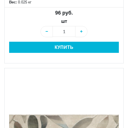
Вес:
0.025 кг
96 руб.
шт
−
+
КУПИТЬ