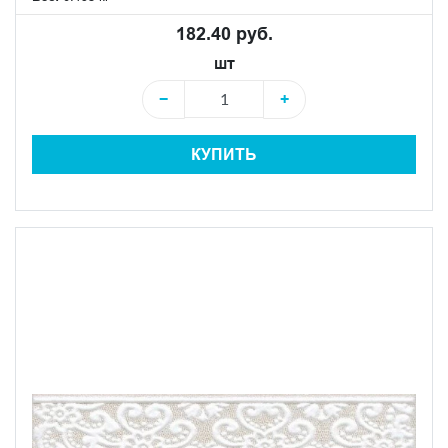
182.40 руб.
шт
−
+
КУПИТЬ