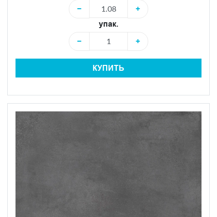
−
+
упак.
−
+
КУПИТЬ