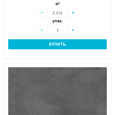
м²
−
+
упак.
−
+
КУПИТЬ