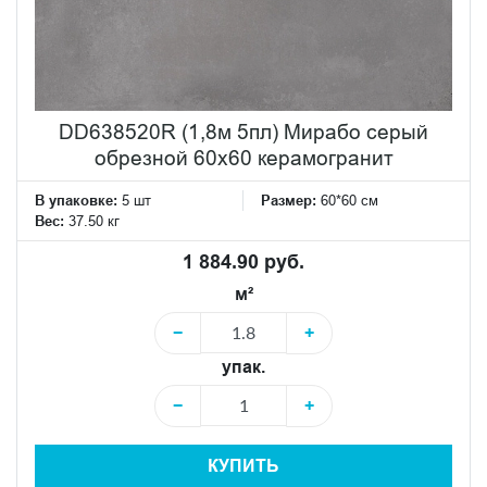
DD638520R (1,8м 5пл) Мирабо серый
обрезной 60х60 керамогранит
В упаковке:
5 шт
Размер:
60*60 см
Вес:
37.50 кг
1 884.90 руб.
м²
−
+
упак.
−
+
КУПИТЬ