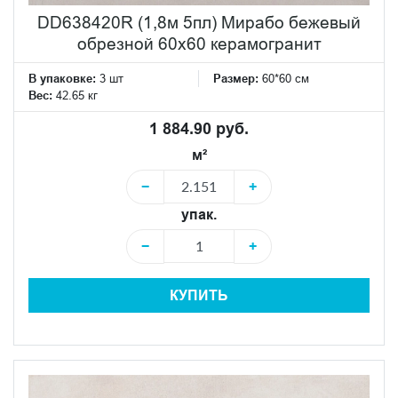
DD638420R (1,8м 5пл) Мирабо бежевый
обрезной 60х60 керамогранит
В упаковке:
3 шт
Размер:
60*60 см
Вес:
42.65 кг
1 884.90 руб.
м²
−
+
упак.
−
+
КУПИТЬ