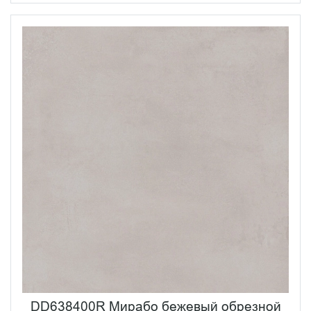
DD638400R Мирабо бежевый обрезной