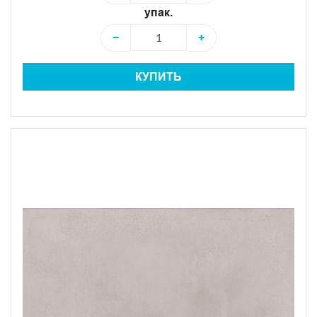
упак.
−
+
КУПИТЬ