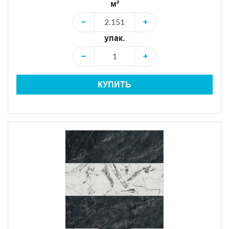
м²
−
+
упак.
−
+
КУПИТЬ