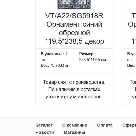
VT/A22/SG5918R
T
Орнамент синий
Ор
обрезной
119,5*238,5 декор
1
В упаковке:
1
Размер:
В уп
шт
238.5*119.5 см
шт
Вес:
70.7333 кг
Вес
Товар снят с производства.
То
По наличию в остатках
уточняйте у менеджеров.
у
Каталог
О компании
Оплата
Офер
Новости
Магазины