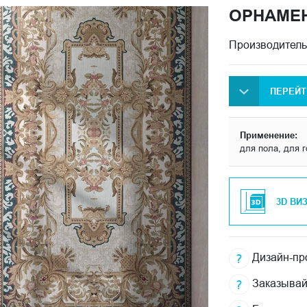
ОРНАМЕ
Производитель
ПЕРЕЙТ
Применение:
для пола, для 
3D ВИ
Дизайн-про
Заказывай