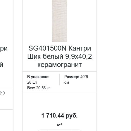
ри
SG401500N Кантри
Шик белый 9,9x40,2
й
керамогранит
В упаковке:
Размер:
40*9
28 шт
см
Вес:
20.56 кг
0*9
1 710.44 руб.
м²