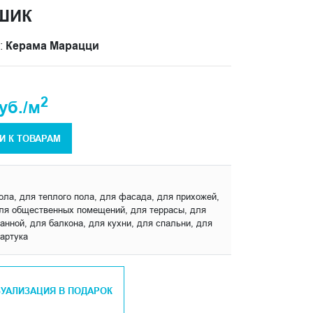
ШИК
:
Керама Марацци
2
уб./м
И К ТОВАРАМ
пола, для теплого пола, для фасада, для прихожей,
для общественных помещений, для террасы, для
анной, для балкона, для кухни, для спальни, для
артука
ЗУАЛИЗАЦИЯ В ПОДАРОК