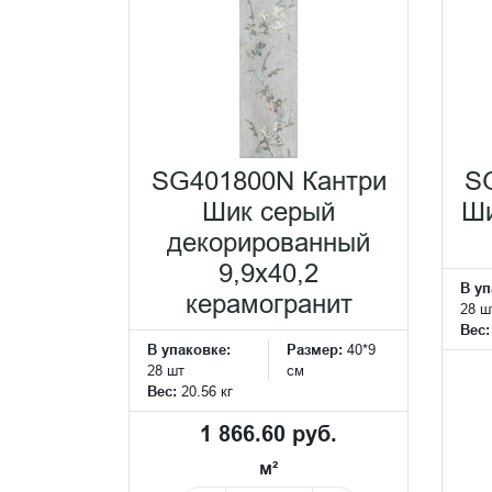
SG401800N Кантри
S
Шик серый
Ши
декорированный
9,9x40,2
В уп
керамогранит
28 ш
Вес
В упаковке:
Размер:
40*9
28 шт
см
Вес:
20.56 кг
1 866.60 руб.
м²