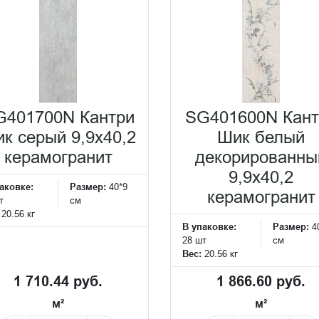
G401700N Кантри
SG401600N Кант
к серый 9,9x40,2
Шик белый
керамогранит
декорированны
9,9x40,2
аковке:
Размер:
40*9
керамогранит
т
см
:
20.56 кг
В упаковке:
Размер:
4
28 шт
см
Вес:
20.56 кг
1 710.44 руб.
1 866.60 руб.
м²
м²