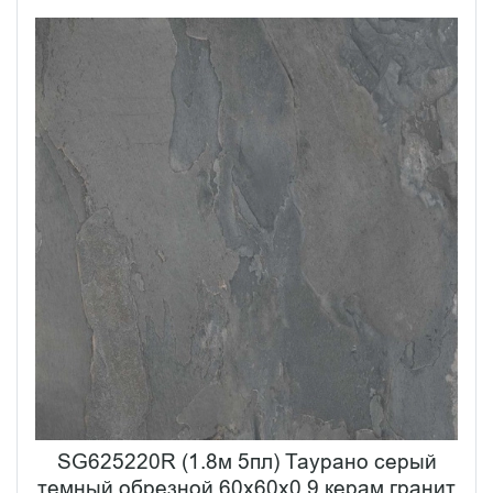
SG625220R (1.8м 5пл) Таурано серый
темный обрезной 60x60x0,9 керам.гранит