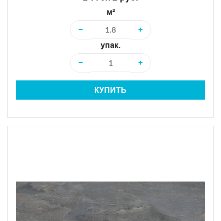
м²
−
+
упак.
−
+
КУПИТЬ