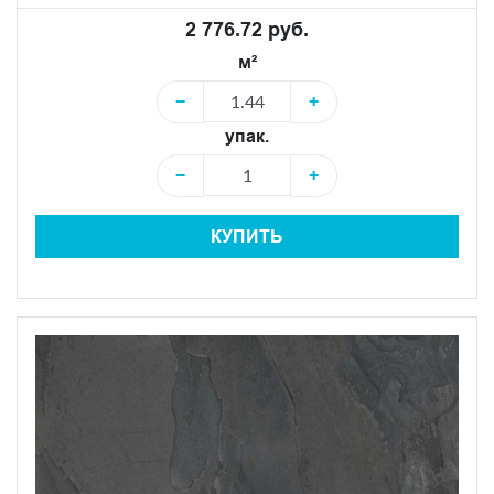
2 776.72 руб.
м²
−
+
упак.
−
+
КУПИТЬ