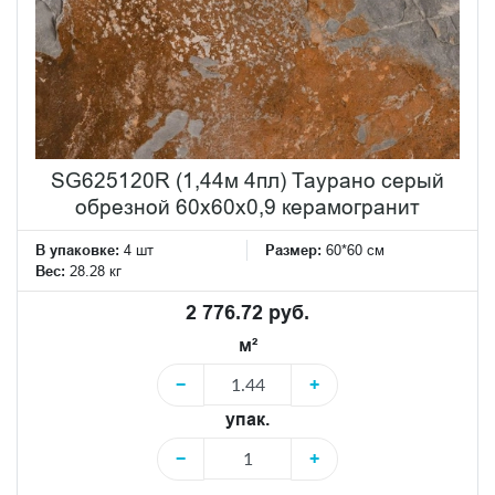
SG625120R (1,44м 4пл) Таурано серый
обрезной 60x60x0,9 керамогранит
В упаковке:
4 шт
Размер:
60*60 см
Вес:
28.28 кг
2 776.72 руб.
м²
−
+
упак.
−
+