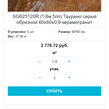
SG625120R (1,8м 5пл) Таурано серый
обрезной 60x60x0,9 керамогранит
В упаковке:
5 шт
Размер:
60*60 см
Вес:
37.30 кг
2 776.72 руб.
м²
−
+
упак.
−
+
КУПИТЬ